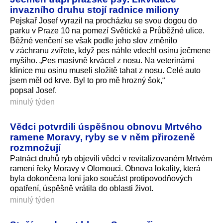
invazního druhu stojí radnice miliony
Pejskař Josef vyrazil na procházku se svou dogou do
parku v Praze 10 na pomezí Světické a Průběžné ulice.
Běžné venčení se však podle jeho slov změnilo
v záchranu zvířete, když pes náhle vdechl osinu ječmene
myšího. „Pes masivně krvácel z nosu. Na veterinární
klinice mu osinu museli složitě tahat z nosu. Celé auto
jsem měl od krve. Byl to pro mě hrozný šok,“
popsal Josef.
minulý týden
Vědci potvrdili úspěšnou obnovu Mrtvého
ramene Moravy, ryby se v něm přirozeně
rozmnožují
Patnáct druhů ryb objevili vědci v revitalizovaném Mrtvém
rameni řeky Moravy v Olomouci. Obnova lokality, která
byla dokončena loni jako součást protipovodňových
opatření, úspěšně vrátila do oblasti život.
minulý týden