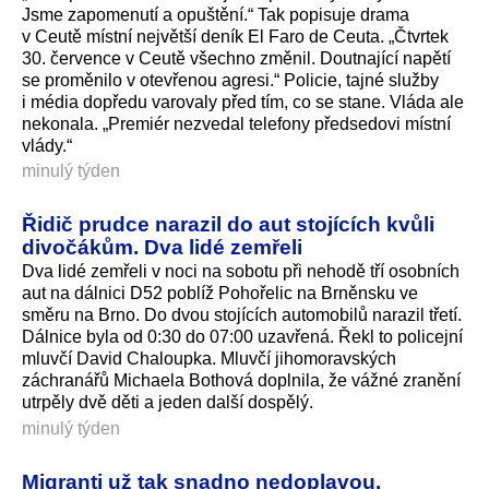
Jsme zapomenutí a opuštění.“ Tak popisuje drama
v Ceutě místní největší deník El Faro de Ceuta. „Čtvrtek
30. července v Ceutě všechno změnil. Doutnající napětí
se proměnilo v otevřenou agresi.“ Policie, tajné služby
i média dopředu varovaly před tím, co se stane. Vláda ale
nekonala. „Premiér nezvedal telefony předsedovi místní
vlády.“
minulý týden
Řidič prudce narazil do aut stojících kvůli
divočákům. Dva lidé zemřeli
Dva lidé zemřeli v noci na sobotu při nehodě tří osobních
aut na dálnici D52 poblíž Pohořelic na Brněnsku ve
směru na Brno. Do dvou stojících automobilů narazil třetí.
Dálnice byla od 0:30 do 07:00 uzavřená. Řekl to policejní
mluvčí David Chaloupka. Mluvčí jihomoravských
záchranářů Michaela Bothová doplnila, že vážné zranění
utrpěly dvě děti a jeden další dospělý.
minulý týden
Migranti už tak snadno nedoplavou.