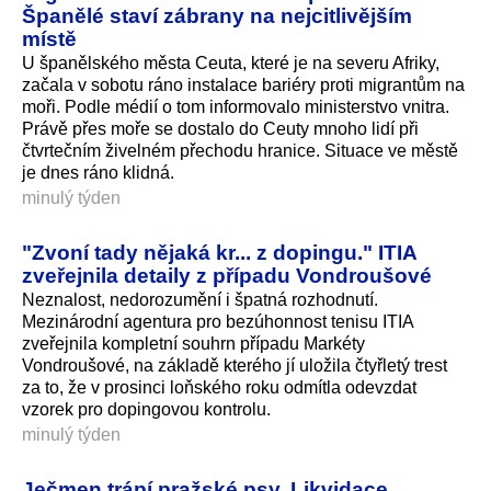
Španělé staví zábrany na nejcitlivějším
místě
U španělského města Ceuta, které je na severu Afriky,
začala v sobotu ráno instalace bariéry proti migrantům na
moři. Podle médií o tom informovalo ministerstvo vnitra.
Právě přes moře se dostalo do Ceuty mnoho lidí při
čtvrtečním živelném přechodu hranice. Situace ve městě
je dnes ráno klidná.
minulý týden
"Zvoní tady nějaká kr... z dopingu." ITIA
zveřejnila detaily z případu Vondroušové
Neznalost, nedorozumění i špatná rozhodnutí.
Mezinárodní agentura pro bezúhonnost tenisu ITIA
zveřejnila kompletní souhrn případu Markéty
Vondroušové, na základě kterého jí uložila čtyřletý trest
za to, že v prosinci loňského roku odmítla odevzdat
vzorek pro dopingovou kontrolu.
minulý týden
Ječmen trápí pražské psy. Likvidace