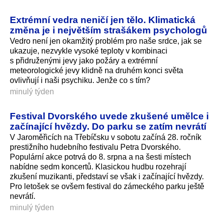
Extrémní vedra neničí jen tělo. Klimatická
změna je i největším strašákem psychologů
Vedro není jen okamžitý problém pro naše srdce, jak se
ukazuje, nezvykle vysoké teploty v kombinaci
s přidruženými jevy jako požáry a extrémní
meteorologické jevy klidně na druhém konci světa
ovlivňují i naši psychiku. Jenže co s tím?
minulý týden
Festival Dvorského uvede zkušené umělce i
začínající hvězdy. Do parku se zatím nevrátí
V Jaroměřicích na Třebíčsku v sobotu začíná 28. ročník
prestižního hudebního festivalu Petra Dvorského.
Populární akce potrvá do 8. srpna a na šesti místech
nabídne sedm koncertů. Klasickou hudbu rozehrají
zkušení muzikanti, představí se však i začínající hvězdy.
Pro letošek se ovšem festival do zámeckého parku ještě
nevrátí.
minulý týden