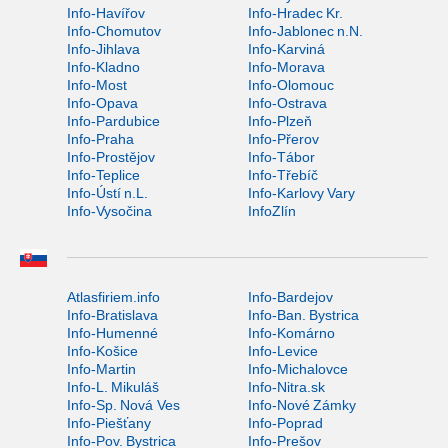
Info-Havířov
Info-Hradec Kr.
Info-Chomutov
Info-Jablonec n.N.
Info-Jihlava
Info-Karviná
Info-Kladno
Info-Morava
Info-Most
Info-Olomouc
Info-Opava
Info-Ostrava
Info-Pardubice
Info-Plzeň
Info-Praha
Info-Přerov
Info-Prostějov
Info-Tábor
Info-Teplice
Info-Třebíč
Info-Ústí n.L.
Info-Karlovy Vary
Info-Vysočina
InfoZlín
Atlasfiriem.info
Info-Bardejov
Info-Bratislava
Info-Ban. Bystrica
Info-Humenné
Info-Komárno
Info-Košice
Info-Levice
Info-Martin
Info-Michalovce
Info-L. Mikuláš
Info-Nitra.sk
Info-Sp. Nová Ves
Info-Nové Zámky
Info-Piešťany
Info-Poprad
Info-Pov. Bystrica
Info-Prešov