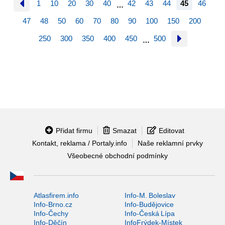
1
10
20
30
40
42
43
44
45
46
…
47
48
50
60
70
80
90
100
150
200
250
300
350
400
450
500
…
Přidat firmu
Smazat
Editovat
Kontakt, reklama / Portaly.info
Naše reklamní prvky
Všeobecné obchodní podmínky
Atlasfirem.info
Info-M. Boleslav
Info-Brno.cz
Info-Budějovice
Info-Čechy
Info-Česká Lípa
Info-Děčín
InfoFrýdek-Místek