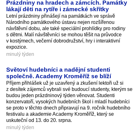
Prázdniny na hradech a zámcích. Památky
lákají děti na rytíře i zámecké skřítky
Letní prázdniny přinášejí na památkách ve správě
Národního památkového ústavu nejen rozšířenou
návštěvní dobu, ale také speciální prohlídky pro rodiny
s dětmi. Malí návštěvníci se mohou těšit na průvodce
v kostýmech, večerní dobrodružství, hry i interaktivní
expozice.
minulý týden
Světoví hudebníci a nadějní studenti
společně. Academy Kroměříž se blíží
Příjem přihlášek už je uzavřený a zkušení lektoři už si
z desítek zájemců vybrali své budoucí studenty, kterým se
budou jeden prázdninový týden věnovat. Studenti
konzervatoří, vysokých hudebních škol i mladí hudebníci
se proto v těchto dnech připravují na 9. ročník hudebního
festivalu a akademie Academy Kroměříž, který se
uskuteční od 13. do 20. srpna.
minulý týden