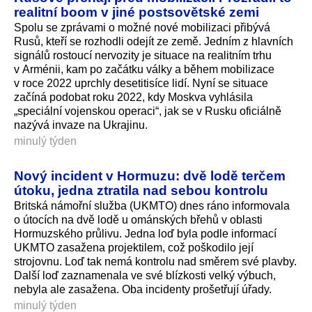
realitní boom v jiné postsovětské zemi
Spolu se zprávami o možné nové mobilizaci přibývá
Rusů, kteří se rozhodli odejít ze země. Jedním z hlavních
signálů rostoucí nervozity je situace na realitním trhu
v Arménii, kam po začátku války a během mobilizace
v roce 2022 uprchly desetitisíce lidí. Nyní se situace
začíná podobat roku 2022, kdy Moskva vyhlásila
„speciální vojenskou operaci“, jak se v Rusku oficiálně
nazývá invaze na Ukrajinu.
minulý týden
Nový incident v Hormuzu: dvě lodě terčem
útoku, jedna ztratila nad sebou kontrolu
Britská námořní služba (UKMTO) dnes ráno informovala
o útocích na dvě lodě u ománských břehů v oblasti
Hormuzského průlivu. Jedna loď byla podle informací
UKMTO zasažena projektilem, což poškodilo její
strojovnu. Loď tak nemá kontrolu nad směrem své plavby.
Další loď zaznamenala ve své blízkosti velký výbuch,
nebyla ale zasažena. Oba incidenty prošetřují úřady.
minulý týden