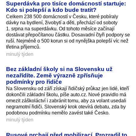
Superdávka pro tisíce domácností startuje:
Kdo si polepší a kdo bude tratit?
Celkem 238 500 domácností v Česku, které pobíraly
dávky na bydlení, živobytí a děti, přechází od soboty
1. srpna na superdávku. Od tohoto měsíce začínají
dostávat přepočítanou částku. Dosavadní čtyři podpory se
ruší. Nejméně o 500 korun si od nynějška polepší víc než
třetina příjemců.
minulý týden
Bez základní školy si na Slovensku už
nezařídíte. Země výrazně zpřísňuje
podmínky pro řidiče
Na Slovensku od září získají řidičský průkaz jen lidé, kteří
dokončili základní školu, píše auto.cz. Nové pravidlo má
omezit záškoláctví i zabránit tomu, aby za volant usedali
negramotní řidiči. Slovenský krok otevírá debatu, zda by
podobnou podmínku nemělo zavést také Česko.
minulý týden
Rusové prchají před mobilizací. Prozradil to