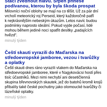
Stačí zvednout hlavu. Srpen přinese
podívanou, kterou by byla škoda prospat
Milovníci noční oblohy se mají na co těšit. Už za pár dní
vrcholí meteorický roj Perseid, který každoročně patří
k nejkrásnějším nebeským úkazům. Letos navíc budou
podmínky naprosto ideální. Pokud vyjde počasí, lidé
mohou během jediné noci spatřit desítky „padajících
hvězd“.
minulý týden
Čeští skauti vyrazili do Maďarska na
středoevropské jamboree, vezou i tvarůžky
a oplatky
Čeští skauti dnes ráno vyrazili vlakem do Maďarska na
středoevropské jamboree, které v Nagykovácsi hostí přes
tisíc účastníků. Mezi nimi nechybí ani desetičlenná
skupina břevnovských skautek, jež do batohů kromě krojů
přibalily také české pochutiny jako olomoucké tvarůžky či
lázeňské oplatky.
minulý týden