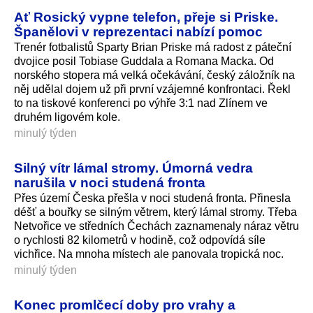
Ať Rosický vypne telefon, přeje si Priske.
Španělovi v reprezentaci nabízí pomoc
Trenér fotbalistů Sparty Brian Priske má radost z páteční
dvojice posil Tobiase Guddala a Romana Macka. Od
norského stopera má velká očekávání, český záložník na
něj udělal dojem už při první vzájemné konfrontaci. Řekl
to na tiskové konferenci po výhře 3:1 nad Zlínem ve
druhém ligovém kole.
minulý týden
Silný vítr lámal stromy. Úmorná vedra
narušila v noci studená fronta
Přes území Česka přešla v noci studená fronta. Přinesla
déšť a bouřky se silným větrem, který lámal stromy. Třeba
Netvořice ve středních Čechách zaznamenaly náraz větru
o rychlosti 82 kilometrů v hodině, což odpovídá síle
vichřice. Na mnoha místech ale panovala tropická noc.
minulý týden
Konec promlčecí doby pro vrahy a