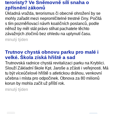
teroristy? Ve Sněmovně sílí snaha o
zpřísnění zákonů
Úkladná vražda, terorismus či obecné ohrožení by se
mohly zařadit mezi nepromlčitelné trestné činy. Počítá
s tím pozměňovací návrh koaličních poslanců, podle
něhož by měl stát právo stíhat pachatele těchto
závažných zločinů bez ohledu na uplynutí času.
minulý týden
Trutnov chystá obnovu parku pro malé i
velké. Škola získá hřiště a sad
Trutnovská radnice chystá revitalizaci parku na Kryblici.
Slouží Základní škole Kpt. Jaroše a zčásti i veřejnosti. Má
tu být víceúčelové hřiště s atletickou dráhou, venkovní
učebna i místa pro odpočinek. Obnova za 80 milionů
korun by mohla začít už příští rok.
minulý týden