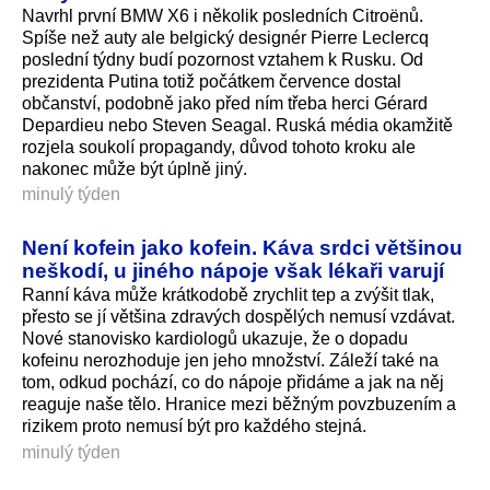
Navrhl první BMW X6 i několik posledních Citroënů.
Spíše než auty ale belgický designér Pierre Leclercq
poslední týdny budí pozornost vztahem k Rusku. Od
prezidenta Putina totiž počátkem července dostal
občanství, podobně jako před ním třeba herci Gérard
Depardieu nebo Steven Seagal. Ruská média okamžitě
rozjela soukolí propagandy, důvod tohoto kroku ale
nakonec může být úplně jiný.
minulý týden
Není kofein jako kofein. Káva srdci většinou
neškodí, u jiného nápoje však lékaři varují
Ranní káva může krátkodobě zrychlit tep a zvýšit tlak,
přesto se jí většina zdravých dospělých nemusí vzdávat.
Nové stanovisko kardiologů ukazuje, že o dopadu
kofeinu nerozhoduje jen jeho množství. Záleží také na
tom, odkud pochází, co do nápoje přidáme a jak na něj
reaguje naše tělo. Hranice mezi běžným povzbuzením a
rizikem proto nemusí být pro každého stejná.
minulý týden