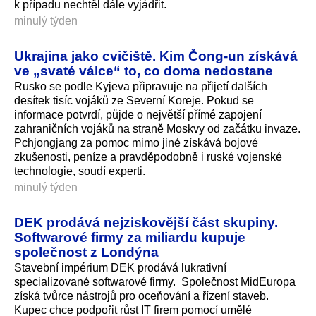
k případu nechtěl dále vyjádřit.
minulý týden
Ukrajina jako cvičiště. Kim Čong-un získává
ve „svaté válce“ to, co doma nedostane
Rusko se podle Kyjeva připravuje na přijetí dalších
desítek tisíc vojáků ze Severní Koreje. Pokud se
informace potvrdí, půjde o největší přímé zapojení
zahraničních vojáků na straně Moskvy od začátku invaze.
Pchjongjang za pomoc mimo jiné získává bojové
zkušenosti, peníze a pravděpodobně i ruské vojenské
technologie, soudí experti.
minulý týden
DEK prodává nejziskovější část skupiny.
Softwarové firmy za miliardu kupuje
společnost z Londýna
Stavební impérium DEK prodává lukrativní
specializované softwarové firmy. Společnost MidEuropa
získá tvůrce nástrojů pro oceňování a řízení staveb.
Kupec chce podpořit růst IT firem pomocí umělé