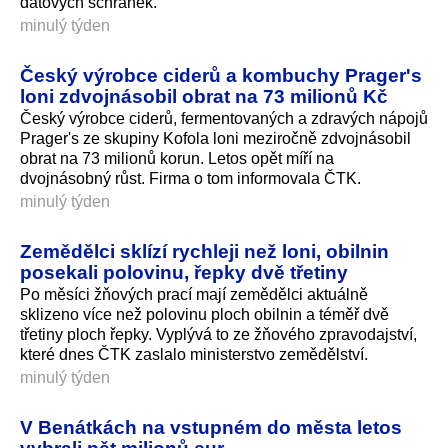
datových schránek.
minulý týden
Český výrobce ciderů a kombuchy Prager's
loni zdvojnásobil obrat na 73 milionů Kč
Český výrobce ciderů, fermentovaných a zdravých nápojů
Prager's ze skupiny Kofola loni meziročně zdvojnásobil
obrat na 73 milionů korun. Letos opět míří na
dvojnásobný růst. Firma o tom informovala ČTK.
minulý týden
Zemědělci sklízí rychleji než loni, obilnin
posekali polovinu, řepky dvě třetiny
Po měsíci žňových prací mají zemědělci aktuálně
sklizeno více než polovinu ploch obilnin a téměř dvě
třetiny ploch řepky. Vyplývá to ze žňového zpravodajství,
které dnes ČTK zaslalo ministerstvo zemědělství.
minulý týden
V Benátkách na vstupném do města letos