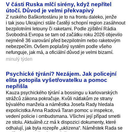
V části Ruska mlčí sirény, když nepřítel
útočí. Důvod je velmi překvapivý
Z ruského Baškortostánu je to na frontu daleko, jenže
i tak jsou Ukrajinci stále častěji schopní region zasáhnout
bezpilotními letouny či raketami. Podle zjištění Rádia
Svobodná Evropa se tam od začátku roku 2026 objevilo
nejméně 36 varování před bezpilotním nebo raketovým
nebezpečím. Ovšem poplašný systém podle všeho
nefunguje, jak má, a oficiální důvod je velmi bizarní.
minulý týden
Psychické týrání? Nezájem. Jak policejní
elita potopila vyšetřovatelku a pomoc
nepřišla
Kauza psychického týrání a bossingu u karlovarských
strážců zákona pokračuje. Kvůli nátlakům ze strany
bývalého manžela a náměstka Josefa Rady hledala
expolicistka Anna Radová Taran pomoc u inspekce,
vedení policie i ombudsmana. Všichni její případ smetli
ze stolu. Aktuálně.cz má k dispozici dokumenty, které
odhalují, jak byla rozepře „uklizena“. Náměstek Rada se