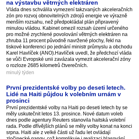
na výstavbu větrných elektráren
Vláda dnes schválila vymezení takzvaných akceleračních
zón pro rozvoj obnovitelných zdrojů energie ve výrazně
menším rozsahu, než předpokládal plán připravený
minulou vládou. Kabinet omezil rozsah území určeného
pro možné zrychlené povolování větrných elektráren na
zhruba 11 procent původně navržené plochy, řekl na
tiskové konferenci po jednání ministr průmyslu a obchodu
Karel Havlíček (ANO).Havlíček uvedl, že předchozí vláda
se vůči Evropské unii zavázala vymezit akcelerační zóny
o rozloze 2685 kilometrů čtverečních.
minulý týden
První prezidentské volby po deseti letech.
Lidé na Haiti půjdou k volebním urnám v
prosinci
První prezidentské volby na Haiti po deseti letech by se
měly uskutečnit letos 13. prosince. Nové datum voleb
dnes podle agentury Reuters stanovila haitská volební
rada. Podle dřívějších plánů se měly volby konat na konci
srpna. Haiti ale z velké části už řadu let ovládají
zločinecké gangy, což komplikuje i realizaci hlasování.