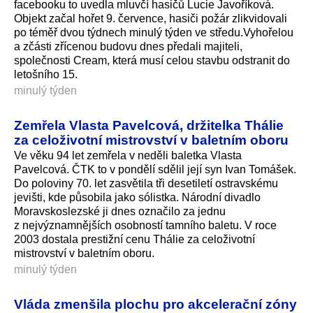
facebooku to uvedla mluvčí hasičů Lucie Javoříková.
Objekt začal hořet 9. července, hasiči požár zlikvidovali
po téměř dvou týdnech minulý týden ve středu.Vyhořelou
a zčásti zřícenou budovu dnes předali majiteli,
společnosti Cream, která musí celou stavbu odstranit do
letošního 15.
minulý týden
Zemřela Vlasta Pavelcová, držitelka Thálie
za celoživotní mistrovství v baletním oboru
Ve věku 94 let zemřela v neděli baletka Vlasta
Pavelcová. ČTK to v pondělí sdělil její syn Ivan Tomášek.
Do poloviny 70. let zasvětila tři desetiletí ostravskému
jevišti, kde působila jako sólistka. Národní divadlo
Moravskoslezské ji dnes označilo za jednu
z nejvýznamnějších osobností tamního baletu. V roce
2003 dostala prestižní cenu Thálie za celoživotní
mistrovství v baletním oboru.
minulý týden
Vláda zmenšila plochu pro akcelerační zóny