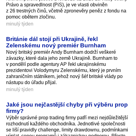
Právo a spravedlnost (PiS), je ve vlasti obviněn
z 26 trestných činů, včetně zpronevěry peněz z fondu na
pomoc obětem zločinu.
minulý týden
Británie dál stojí při Ukrajině, řekl
Zelenskému nový premiér Burnham
Nový britský premiér Andy Burnham dodrží veškeré
závazky, které dala jeho země Ukrajině. Burnham to
v pondělí podle agentury AP řekl ukrajinskému
prezidentovi Volodymyru Zelenskému, který je prvním
zahraničním státníkem, jehož nový šéf britské vlády po
nástupu do úřadu přijal.
minulý týden
Jaké jsou nejčastější chyby při výběru prop
firmy?
Výběr správné prop trading firmy patří mezi nejdůležitější
rozhodnutí každého obchodníka. Jednotlivé společnosti
se liší pravidly challenge, limity drawdownu, podmínkami
výplat, cenou programů i zákaznickou podporou. Přesto