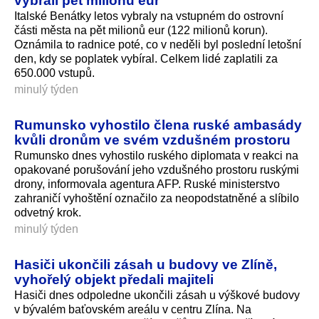
vybrali pět milionů eur
Italské Benátky letos vybraly na vstupném do ostrovní
části města na pět milionů eur (122 milionů korun).
Oznámila to radnice poté, co v neděli byl poslední letošní
den, kdy se poplatek vybíral. Celkem lidé zaplatili za
650.000 vstupů.
minulý týden
Rumunsko vyhostilo člena ruské ambasády
kvůli dronům ve svém vzdušném prostoru
Rumunsko dnes vyhostilo ruského diplomata v reakci na
opakované porušování jeho vzdušného prostoru ruskými
drony, informovala agentura AFP. Ruské ministerstvo
zahraničí vyhoštění označilo za neopodstatněné a slíbilo
odvetný krok.
minulý týden
Hasiči ukončili zásah u budovy ve Zlíně,
vyhořelý objekt předali majiteli
Hasiči dnes odpoledne ukončili zásah u výškové budovy
v bývalém baťovském areálu v centru Zlína. Na