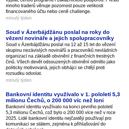
mnoho traderů věnuje pozornost pouze velikosti
financovaného účtu nebo ceně challenge.
minulý týden
Soud v Ázerbájdžánu poslal na roky do
vězení novináře a jejich spolupracovníky
Soud v Ázerbájdžánu poslal na 12 až 15 let do vězení
skupinu nezávislých novinářů a pracovníků nevládních
organizací na základě obvinění z finančních trestných
činů. Všech devět odsouzených obvinění odmítlo jako
politicky motivovaná, jejich obhájci se chtějí proti
rozsudku odvolat.
minulý týden
Bankovní identitu využívalo v 1. pololetí 5,3
milionu Čechů, o 200 000 víc než loni
Bankovní identitu využívalo na konci prvního pololetí
5,3 milionu Čechů, což bylo o 200 000 více než v roce
2025. Lidé bankovní identitu nejčastěji používají pro
komunikaci se státem, zejména k přihlašování do