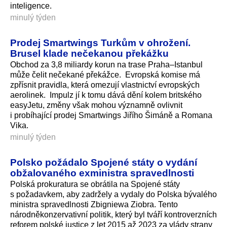
inteligence.
minulý týden
Prodej Smartwings Turkům v ohrožení.
Brusel klade nečekanou překážku
Obchod za 3,8 miliardy korun na trase Praha–Istanbul
může čelit nečekané překážce. Evropská komise má
zpřísnit pravidla, která omezují vlastnictví evropských
aerolinek. Impulz jí k tomu dává dění kolem britského
easyJetu, změny však mohou významně ovlivnit
i probíhající prodej Smartwings Jiřího Šimáně a Romana
Vika.
minulý týden
Polsko požádalo Spojené státy o vydání
obžalovaného exministra spravedlnosti
Polská prokuratura se obrátila na Spojené státy
s požadavkem, aby zadržely a vydaly do Polska bývalého
ministra spravedlnosti Zbigniewa Ziobra. Tento
národněkonzer­vativní politik, který byl tváří kontroverzních
reforem polské justice z let 2015 až 2023 za vlády strany