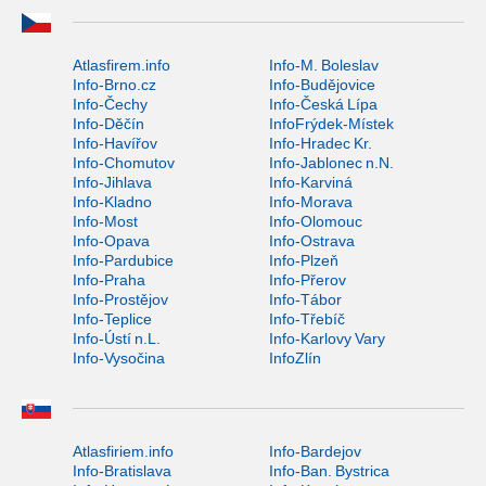
Atlasfirem.info
Info-M. Boleslav
Info-Brno.cz
Info-Budějovice
Info-Čechy
Info-Česká Lípa
Info-Děčín
InfoFrýdek-Místek
Info-Havířov
Info-Hradec Kr.
Info-Chomutov
Info-Jablonec n.N.
Info-Jihlava
Info-Karviná
Info-Kladno
Info-Morava
Info-Most
Info-Olomouc
Info-Opava
Info-Ostrava
Info-Pardubice
Info-Plzeň
Info-Praha
Info-Přerov
Info-Prostějov
Info-Tábor
Info-Teplice
Info-Třebíč
Info-Ústí n.L.
Info-Karlovy Vary
Info-Vysočina
InfoZlín
Atlasfiriem.info
Info-Bardejov
Info-Bratislava
Info-Ban. Bystrica