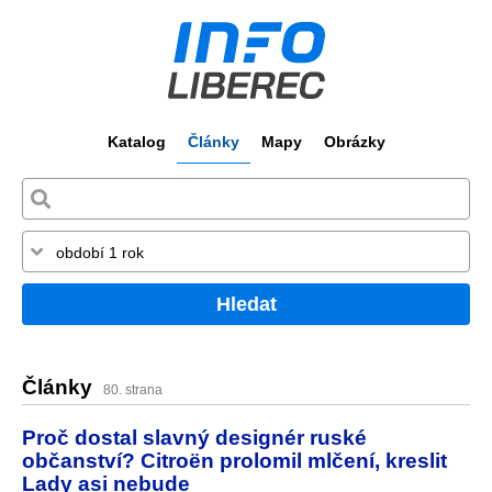
Katalog
Články
Mapy
Obrázky
Hledat
Články
80. strana
Proč dostal slavný designér ruské
občanství? Citroën prolomil mlčení, kreslit
Lady asi nebude