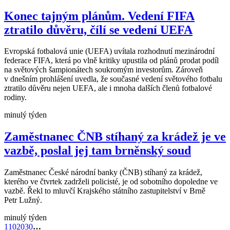
Konec tajným plánům. Vedení FIFA
ztratilo důvěru, čílí se vedení UEFA
Evropská fotbalová unie (UEFA) uvítala rozhodnutí mezinárodní
federace FIFA, která po vlně kritiky upustila od plánů prodat podíl
na světových šampionátech soukromým investorům. Zároveň
v dnešním prohlášení uvedla, že současné vedení světového fotbalu
ztratilo důvěru nejen UEFA, ale i mnoha dalších členů fotbalové
rodiny.
minulý týden
Zaměstnanec ČNB stíhaný za krádež je ve
vazbě, poslal jej tam brněnský soud
Zaměstnanec České národní banky (ČNB) stíhaný za krádež,
kterého ve čtvrtek zadrželi policisté, je od sobotního dopoledne ve
vazbě. Řekl to mluvčí Krajského státního zastupitelství v Brně
Petr Lužný.
minulý týden
1
10
20
30
…