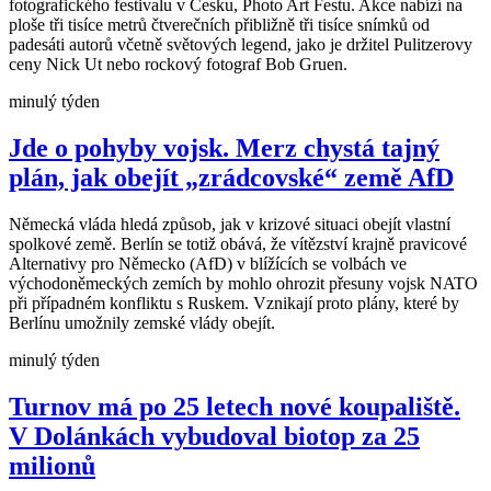
fotografického festivalu v Česku, Photo Art Festu. Akce nabízí na
ploše tři tisíce metrů čtverečních přibližně tři tisíce snímků od
padesáti autorů včetně světových legend, jako je držitel Pulitzerovy
ceny Nick Ut nebo rockový fotograf Bob Gruen.
minulý týden
Jde o pohyby vojsk. Merz chystá tajný
plán, jak obejít „zrádcovské“ země AfD
Německá vláda hledá způsob, jak v krizové situaci obejít vlastní
spolkové země. Berlín se totiž obává, že vítězství krajně pravicové
Alternativy pro Německo (AfD) v blížících se volbách ve
východoněmeckých zemích by mohlo ohrozit přesuny vojsk NATO
při případném konfliktu s Ruskem. Vznikají proto plány, které by
Berlínu umožnily zemské vlády obejít.
minulý týden
Turnov má po 25 letech nové koupaliště.
V Dolánkách vybudoval biotop za 25
milionů