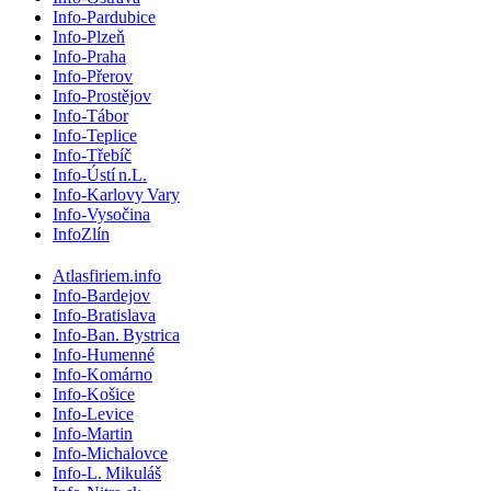
Info-Pardubice
Info-Plzeň
Info-Praha
Info-Přerov
Info-Prostějov
Info-Tábor
Info-Teplice
Info-Třebíč
Info-Ústí n.L.
Info-Karlovy Vary
Info-Vysočina
InfoZlín
Atlasfiriem.info
Info-Bardejov
Info-Bratislava
Info-Ban. Bystrica
Info-Humenné
Info-Komárno
Info-Košice
Info-Levice
Info-Martin
Info-Michalovce
Info-L. Mikuláš