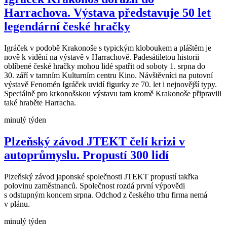
Harrachova. Výstava představuje 50 let
legendární české hračky
Igráček v podobě Krakonoše s typickým kloboukem a pláštěm je
nově k vidění na výstavě v Harrachově. Padesátiletou historii
oblíbené české hračky mohou lidé spatřit od soboty 1. srpna do
30. září v tamním Kulturním centru Kino. Návštěvníci na putovní
výstavě Fenomén Igráček uvidí figurky ze 70. let i nejnovější typy.
Speciálně pro krkonošskou výstavu tam kromě Krakonoše připravili
také hraběte Harracha.
minulý týden
Plzeňský závod JTEKT čelí krizi v
autoprůmyslu. Propustí 300 lidí
Plzeňský závod japonské společnosti JTEKT propustí takřka
polovinu zaměstnanců. Společnost rozdá první výpovědi
s odstupným koncem srpna. Odchod z českého trhu firma nemá
v plánu.
minulý týden