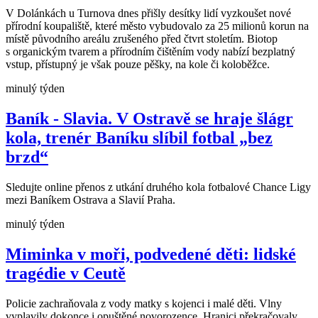
V Dolánkách u Turnova dnes přišly desítky lidí vyzkoušet nové
přírodní koupaliště, které město vybudovalo za 25 milionů korun na
místě původního areálu zrušeného před čtvrt stoletím. Biotop
s organickým tvarem a přírodním čištěním vody nabízí bezplatný
vstup, přístupný je však pouze pěšky, na kole či koloběžce.
minulý týden
Baník - Slavia. V Ostravě se hraje šlágr
kola, trenér Baníku slíbil fotbal „bez
brzd“
Sledujte online přenos z utkání druhého kola fotbalové Chance Ligy
mezi Baníkem Ostrava a Slavií Praha.
minulý týden
Miminka v moři, podvedené děti: lidské
tragédie v Ceutě
Policie zachraňovala z vody matky s kojenci i malé děti. Vlny
vyplavily dokonce i opuštěné novorozence. Hranici překračovaly