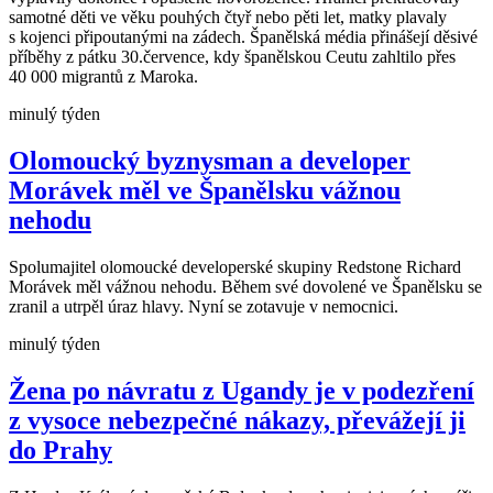
samotné děti ve věku pouhých čtyř nebo pěti let, matky plavaly
s kojenci připoutanými na zádech. Španělská média přinášejí děsivé
příběhy z pátku 30.července, kdy španělskou Ceutu zahltilo přes
40 000 migrantů z Maroka.
minulý týden
Olomoucký byznysman a developer
Morávek měl ve Španělsku vážnou
nehodu
Spolumajitel olomoucké developerské skupiny Redstone Richard
Morávek měl vážnou nehodu. Během své dovolené ve Španělsku se
zranil a utrpěl úraz hlavy. Nyní se zotavuje v nemocnici.
minulý týden
Žena po návratu z Ugandy je v podezření
z vysoce nebezpečné nákazy, převážejí ji
do Prahy