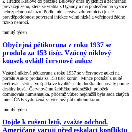
Z Hradce Králové do pražské Bulovky dnes hygienici a záchranáři
převážejí ženu, která se vrátila z Ugandy a má podezření na vysoce
nebezpečnou nákazu. Podle ministerstva zdravotnictví je ale
pravděpodobnost potvrzení infekce velmi nízká a veřejnosti žádné
riziko nehrozí.
minulý týden
Obyčejná pětikoruna z roku 1937 se
prodala za 153 tisíc. Vzácný niklový
kousek ovládl červnové aukce
Vzácná niklová pětikoruna z roku 1937 se v červnové aukci na
portálu Aukro prodala za 153 tisíc korun. Mince pochází z nulté
ověřovací série a ve špičkové kvalitě se do dneška dochovaly pouhé
desítky kusů. Červnovému žebříčku nejdražších položek
dominovala numismatika, přičemž vůbec nejdražší byla sada zlatých
mincí ČNB vydražená za více než půl milionu korun.
minulý týden
Dojde k rušení letů, zvažte odchod.
Američané varují před eskalací konfliktu