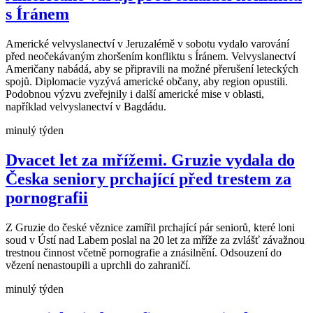
s Íránem
Americké velvyslanectví v Jeruzalémě v sobotu vydalo varování
před neočekávaným zhoršením konfliktu s Íránem. Velvyslanectví
Američany nabádá, aby se připravili na možné přerušení leteckých
spojů. Diplomacie vyzývá americké občany, aby region opustili.
Podobnou výzvu zveřejnily i další americké mise v oblasti,
například velvyslanectví v Bagdádu.
minulý týden
Dvacet let za mřížemi. Gruzie vydala do
Česka seniory prchající před trestem za
pornografii
Z Gruzie do české věznice zamířil prchající pár seniorů, které loni
soud v Ústí nad Labem poslal na 20 let za mříže za zvlášť závažnou
trestnou činnost včetně pornografie a znásilnění. Odsouzení do
vězení nenastoupili a uprchli do zahraničí.
minulý týden