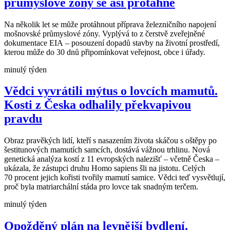
průmyslové zóny se asi protáhne
Na několik let se může protáhnout příprava železničního napojení
mošnovské průmyslové zóny. Vyplývá to z čerstvě zveřejněné
dokumentace EIA – posouzení dopadů stavby na životní prostředí,
kterou může do 30 dnů připomínkovat veřejnost, obce i úřady.
minulý týden
Vědci vyvrátili mýtus o lovcích mamutů.
Kosti z Česka odhalily překvapivou
pravdu
Obraz pravěkých lidí, kteří s nasazením života skáčou s oštěpy po
šestitunových mamutích samcích, dostává vážnou trhlinu. Nová
genetická analýza kostí z 11 evropských nalezišť – včetně Česka –
ukázala, že zástupci druhu Homo sapiens šli na jistotu. Celých
70 procent jejich kořisti tvořily mamutí samice. Vědci teď vysvětlují,
proč byla matriarchální stáda pro lovce tak snadným terčem.
minulý týden
Opožděný plán na levnější bydlení.