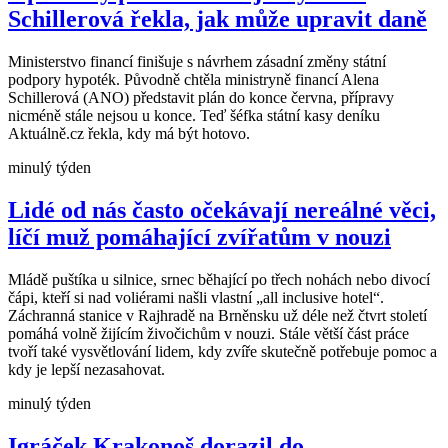
Schillerová řekla, jak může upravit daně
Ministerstvo financí finišuje s návrhem zásadní změny státní
podpory hypoték. Původně chtěla ministryně financí Alena
Schillerová (ANO) představit plán do konce června, přípravy
nicméně stále nejsou u konce. Teď šéfka státní kasy deníku
Aktuálně.cz řekla, kdy má být hotovo.
minulý týden
Lidé od nás často očekávají nereálné věci,
líčí muž pomáhající zvířatům v nouzi
Mládě puštíka u silnice, srnec běhající po třech nohách nebo divocí
čápi, kteří si nad voliérami našli vlastní „all inclusive hotel“.
Záchranná stanice v Rajhradě na Brněnsku už déle než čtvrt století
pomáhá volně žijícím živočichům v nouzi. Stále větší část práce
tvoří také vysvětlování lidem, kdy zvíře skutečně potřebuje pomoc a
kdy je lepší nezasahovat.
minulý týden
Igráček Krakonoš dorazil do