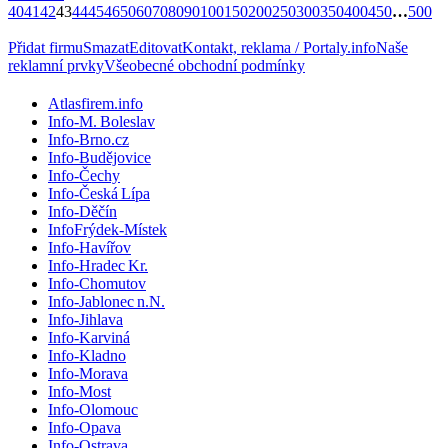
40
41
42
43
44
45
46
50
60
70
80
90
100
150
200
250
300
350
400
450
…
500
Přidat firmu
Smazat
Editovat
Kontakt, reklama / Portaly.info
Naše
reklamní prvky
Všeobecné obchodní podmínky
Atlasfirem.info
Info-M. Boleslav
Info-Brno.cz
Info-Budějovice
Info-Čechy
Info-Česká Lípa
Info-Děčín
InfoFrýdek-Místek
Info-Havířov
Info-Hradec Kr.
Info-Chomutov
Info-Jablonec n.N.
Info-Jihlava
Info-Karviná
Info-Kladno
Info-Morava
Info-Most
Info-Olomouc
Info-Opava
Info-Ostrava