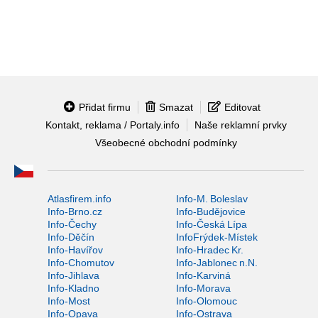
Přidat firmu
Smazat
Editovat
Kontakt, reklama / Portaly.info
Naše reklamní prvky
Všeobecné obchodní podmínky
Atlasfirem.info
Info-M. Boleslav
Info-Brno.cz
Info-Budějovice
Info-Čechy
Info-Česká Lípa
Info-Děčín
InfoFrýdek-Místek
Info-Havířov
Info-Hradec Kr.
Info-Chomutov
Info-Jablonec n.N.
Info-Jihlava
Info-Karviná
Info-Kladno
Info-Morava
Info-Most
Info-Olomouc
Info-Opava
Info-Ostrava