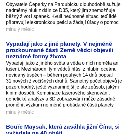
Obyvatele Čeperky na Pardubicku dlouhodobě sužuje
nadměrný hluk z dálnice D35, který jim znemožňuje
běžný život i spánek. Kvůli neúnosné situaci teď lidé
připravují elektronickou petici a žádají úřady o pomoc.
minulý měsíc
Vypadají jako z jiné planety. V nejméně
prozkoumané části Země vědci objevili
neznámé formy života
Vypadají jako z jiného světa a věda o nich neměla ani
tušení. Mezinárodní tým vědců hlásí z hlubin oceánu
nevídaný úspěch – během pouhých 14 dnů popsal
31 nových živočišných druhů. Samotný počet objevů je
pozoruhodný, ještě významnější je ale způsob, jakým
k nim dospěli. Kombinace laserového skenování,
genetické analýzy a 3D zobrazování může zásadně
proměnit výzkum nejméně probádané části planety.
minulý měsíc
Bouře Maysak, která zasáhla jižní Čínu, si
vyžádala na 40 obětí