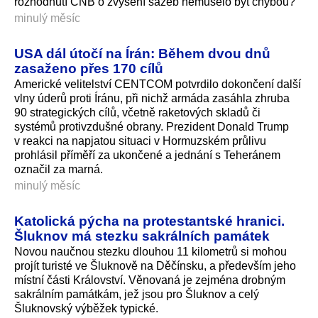
rozhodnutí ČNB o zvýšení sazeb nemuselo být chybou?
minulý měsíc
USA dál útočí na Írán: Během dvou dnů
zasaženo přes 170 cílů
Americké velitelství CENTCOM potvrdilo dokončení další
vlny úderů proti Íránu, při nichž armáda zasáhla zhruba
90 strategických cílů, včetně raketových skladů či
systémů protivzdušné obrany. Prezident Donald Trump
v reakci na napjatou situaci v Hormuzském průlivu
prohlásil příměří za ukončené a jednání s Teheránem
označil za marná.
minulý měsíc
Katolická pýcha na protestantské hranici.
Šluknov má stezku sakrálních památek
Novou naučnou stezku dlouhou 11 kilometrů si mohou
projít turisté ve Šluknově na Děčínsku, a především jeho
místní části Království. Věnovaná je zejména drobným
sakrálním památkám, jež jsou pro Šluknov a celý
Šluknovský výběžek typické.