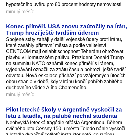
hypotečního úvěru pro 80 procent hodnoty nemovitosti.
minulý měsíc
Konec příměří. USA znovu zaútočily na Írán,
Trump hrozí ještě tvrdším úderem
Spojené státy zahájily další vojenské údery proti Íránu,
které zasáhly přístavní města a podle velitelství
CENTCOM mají oslabit schopnost Teheránu ohrožovat
plavbu v Hormuzském průlivu. Prezident Donald Trump
na summitu NATO oznámil konec příměří s Íránem,
vyjednávání označil za ztrátu času a pohrozil ještě tvrdší
odvetou. Nová eskalace přichází po vzájemných útocích
obou stran a v době, kdy v Íránu končí pohřeb zabitého
duchovního vůdce Alího Chameneího.
minulý měsíc
Pilot letecké školy v Argentině vyskočil za
letu z letadla, na palubě nechal studenta
Neobvyklá letecká tragédie otřásla Argentinou. Během
cvičného letu Cessny 150 u města Toledo náhle vyskočil
z letadla dvaačtyřicetiletý instruktor poté, co svému