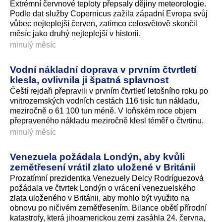
Extrémní červnové teploty přepsaly dějiny meteorologie.
Podle dat služby Copernicus zažila západní Evropa svůj
vůbec nejteplejší červen, zatímco celosvětově skončil
měsíc jako druhý nejteplejší v historii.
minulý měsíc
Vodní nákladní doprava v prvním čtvrtletí
klesla, ovlivnila ji špatná splavnost
Čeští rejdaři přepravili v prvním čtvrtletí letošního roku po
vnitrozemských vodních cestách 116 tisíc tun nákladu,
meziročně o 61 100 tun méně. V loňském roce objem
přepraveného nákladu meziročně klesl téměř o čtvrtinu.
minulý měsíc
Venezuela požádala Londýn, aby kvůli
zemětřesení vrátil zlato uložené v Británii
Prozatímní prezidentka Venezuely Delcy Rodríguezová
požádala ve čtvrtek Londýn o vrácení venezuelského
zlata uloženého v Británii, aby mohlo být využito na
obnovu po ničivém zemětřesením. Bilance obětí přírodní
katastrofy, která jihoamerickou zemi zasáhla 24. června,