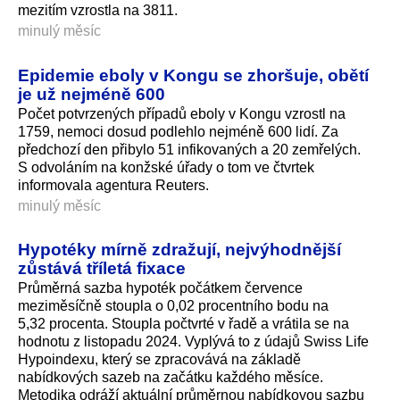
mezitím vzrostla na 3811.
minulý měsíc
Epidemie eboly v Kongu se zhoršuje, obětí
je už nejméně 600
Počet potvrzených případů eboly v Kongu vzrostl na
1759, nemoci dosud podlehlo nejméně 600 lidí. Za
předchozí den přibylo 51 infikovaných a 20 zemřelých.
S odvoláním na konžské úřady o tom ve čtvrtek
informovala agentura Reuters.
minulý měsíc
Hypotéky mírně zdražují, nejvýhodnější
zůstává tříletá fixace
Průměrná sazba hypoték počátkem července
meziměsíčně stoupla o 0,02 procentního bodu na
5,32 procenta. Stoupla počtvrté v řadě a vrátila se na
hodnotu z listopadu 2024. Vyplývá to z údajů Swiss Life
Hypoindexu, který se zpracovává na základě
nabídkových sazeb na začátku každého měsíce.
Metodika odráží aktuální průměrnou nabídkovou sazbu