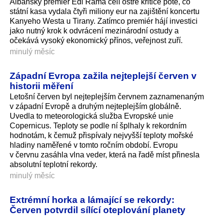
Albánský premiér Edi Rama čelí ostré kritice poté, co
státní kasa vydala čtyři miliony eur na zajištění koncertu
Kanyeho Westa u Tirany. Zatímco premiér hájí investici
jako nutný krok k odvrácení mezinárodní ostudy a
očekává vysoký ekonomický přínos, veřejnost zuří.
minulý měsíc
Západní Evropa zažila nejteplejší červen v
historii měření
Letošní červen byl nejteplejším červnem zaznamenaným
v západní Evropě a druhým nejteplejším globálně.
Uvedla to meteorologická služba Evropské unie
Copernicus. Teploty se podle ní šplhaly k rekordním
hodnotám, k čemuž přispívaly nejvyšší teploty mořské
hladiny naměřené v tomto ročním období. Evropu
v červnu zasáhla vlna veder, která na řadě míst přinesla
absolutní teplotní rekordy.
minulý měsíc
Extrémní horka a lámající se rekordy:
Červen potvrdil sílící oteplování planety