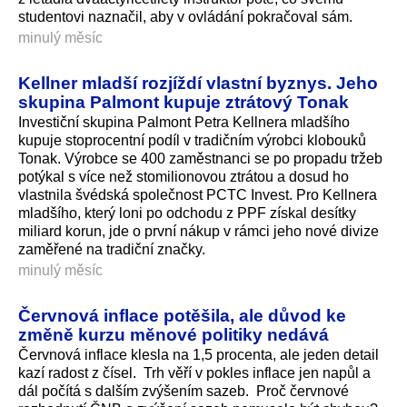
studentovi naznačil, aby v ovládání pokračoval sám.
minulý měsíc
Kellner mladší rozjíždí vlastní byznys. Jeho
skupina Palmont kupuje ztrátový Tonak
Investiční skupina Palmont Petra Kellnera mladšího
kupuje stoprocentní podíl v tradičním výrobci klobouků
Tonak. Výrobce se 400 zaměstnanci se po propadu tržeb
potýkal s více než stomilionovou ztrátou a dosud ho
vlastnila švédská společnost PCTC Invest. Pro Kellnera
mladšího, který loni po odchodu z PPF získal desítky
miliard korun, jde o první nákup v rámci jeho nové divize
zaměřené na tradiční značky.
minulý měsíc
Červnová inflace potěšila, ale důvod ke
změně kurzu měnové politiky nedává
Červnová inflace klesla na 1,5 procenta, ale jeden detail
kazí radost z čísel. Trh věří v pokles inflace jen napůl a
dál počítá s dalším zvýšením sazeb. Proč červnové