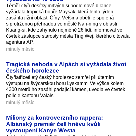
Téměř čtyři desítky mrtvých si podle nové bilance
vyžádala tropická bouře Maysak, která tento týden
zasáhla jižní oblasti Číny. Většina obětí je spojená
s protrženou přehradou ve městě Nan-ning v oblasti
Kuang-si, kde zahynulo nejméně 26 lidí, informoval ve
čtvrtek zástupce starosty města Ting Wej, kterého citovala
agentura AP.
minulý měsíc
Tragická nehoda v Alpách si vyžádala život
českého horolezce
Čtyřiatřicetiletý český horolezec zemřel při úterním
výstupu na švýcarskou horu Lyskamm. Ve výšce kolem
4300 metrů ho zasáhl padající kámen, uvedla ve čtvrtek
policie kantonu Valais.
minulý měsíc
Miliony za kontroverzního rappera:
Albánský premiér čelí hněvu kvůli
vystoupení Kanye Westa