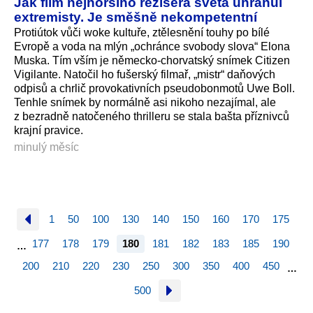
Jak film nejhoršího režiséra světa uhranul
extremisty. Je směšně nekompetentní
Protiútok vůči woke kultuře, ztělesnění touhy po bílé
Evropě a voda na mlýn „ochránce svobody slova“ Elona
Muska. Tím vším je německo-chorvatský snímek Citizen
Vigilante. Natočil ho fušerský filmař, „mistr“ daňových
odpisů a chrlič provokativních pseudobonmotů Uwe Boll.
Tenhle snímek by normálně asi nikoho nezajímal, ale
z bezradně natočeného thrilleru se stala bašta příznivců
krajní pravice.
minulý měsíc
1
50
100
130
140
150
160
170
175
177
178
179
180
181
182
183
185
190
…
200
210
220
230
250
300
350
400
450
…
500