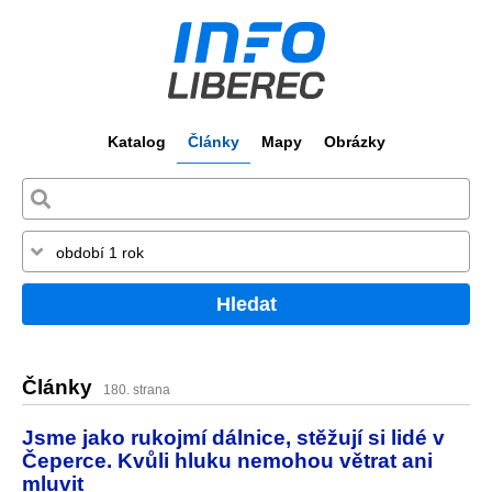
Katalog
Články
Mapy
Obrázky
Hledat
Články
180. strana
Jsme jako rukojmí dálnice, stěžují si lidé v
Čeperce. Kvůli hluku nemohou větrat ani
mluvit