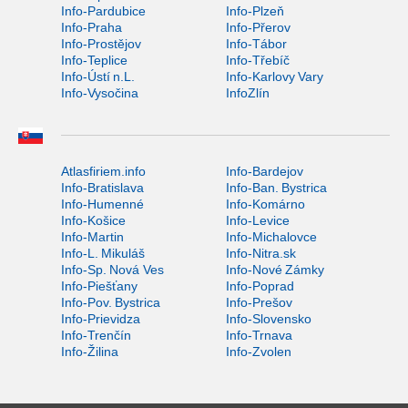
Info-Pardubice
Info-Plzeň
Info-Praha
Info-Přerov
Info-Prostějov
Info-Tábor
Info-Teplice
Info-Třebíč
Info-Ústí n.L.
Info-Karlovy Vary
Info-Vysočina
InfoZlín
Atlasfiriem.info
Info-Bardejov
Info-Bratislava
Info-Ban. Bystrica
Info-Humenné
Info-Komárno
Info-Košice
Info-Levice
Info-Martin
Info-Michalovce
Info-L. Mikuláš
Info-Nitra.sk
Info-Sp. Nová Ves
Info-Nové Zámky
Info-Piešťany
Info-Poprad
Info-Pov. Bystrica
Info-Prešov
Info-Prievidza
Info-Slovensko
Info-Trenčín
Info-Trnava
Info-Žilina
Info-Zvolen