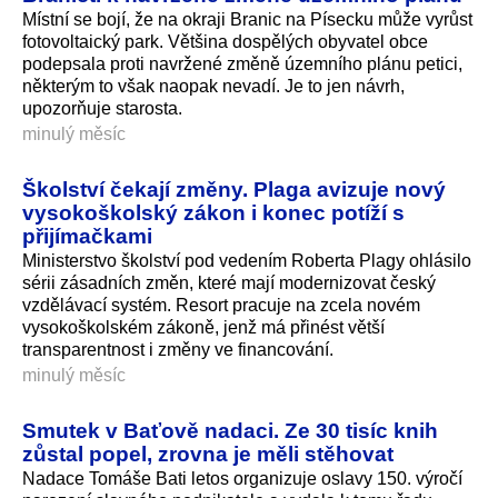
Místní se bojí, že na okraji Branic na Písecku může vyrůst
fotovoltaický park. Většina dospělých obyvatel obce
podepsala proti navržené změně územního plánu petici,
některým to však naopak nevadí. Je to jen návrh,
upozorňuje starosta.
minulý měsíc
Školství čekají změny. Plaga avizuje nový
vysokoškolský zákon i konec potíží s
přijímačkami
Ministerstvo školství pod vedením Roberta Plagy ohlásilo
sérii zásadních změn, které mají modernizovat český
vzdělávací systém. Resort pracuje na zcela novém
vysokoškolském zákoně, jenž má přinést větší
transparentnost i změny ve financování.
minulý měsíc
Smutek v Baťově nadaci. Ze 30 tisíc knih
zůstal popel, zrovna je měli stěhovat
Nadace Tomáše Bati letos organizuje oslavy 150. výročí