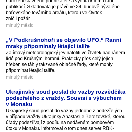
narození slavného podnikatele a vydala k tomu řadu
publikací. Skladovala je právě ve 34. budově bývalého
baťovského továrního areálu, kterou ve čtvrtek
zničil požár.
minulý měsíc
„V Podkrušnohoří se objevilo UFO.“ Ranní
mraky připomínaly létající talíře
Zajímavý meteorologický jev nafotili ve čtvrtek nad ránem
lidé pod Krušnými horami. Prakticky přes celý jejich
hřeben se táhly takzvané oblačné řady, které mohly
připomínat létající talíře.
minulý měsíc
Ukrajinský soud poslal do vazby rozvědčíka
podezřelého z vraždy. Souvisí s výbuchem
v Monaku
Ukrajinský soud poslal do vazby jednoho z podezřelých
v případu vraždy Ukrajinky Anastasije Berezovské, kterou
úřady podezřívají z podílu na nedávném bombovém
útoku v Monaku. Informoval o tom dnes server RBK-