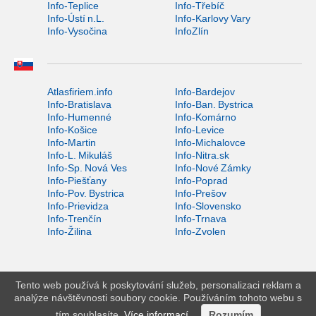
Info-Teplice
Info-Třebíč
Info-Ústí n.L.
Info-Karlovy Vary
Info-Vysočina
InfoZlín
Atlasfiriem.info
Info-Bardejov
Info-Bratislava
Info-Ban. Bystrica
Info-Humenné
Info-Komárno
Info-Košice
Info-Levice
Info-Martin
Info-Michalovce
Info-L. Mikuláš
Info-Nitra.sk
Info-Sp. Nová Ves
Info-Nové Zámky
Info-Piešťany
Info-Poprad
Info-Pov. Bystrica
Info-Prešov
Info-Prievidza
Info-Slovensko
Info-Trenčín
Info-Trnava
Info-Žilina
Info-Zvolen
Tento web používá k poskytování služeb, personalizaci reklam a
analýze návštěvnosti soubory cookie. Používáním tohoto webu s
tím souhlasíte.
Více informací
.
Rozumím