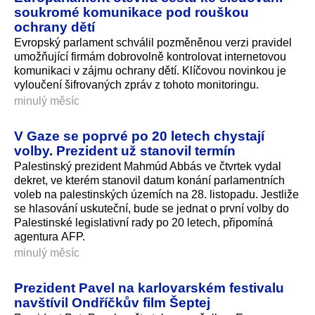
soukromé komunikace pod rouškou
ochrany dětí
Evropský parlament schválil pozměněnou verzi pravidel
umožňující firmám dobrovolně kontrolovat internetovou
komunikaci v zájmu ochrany dětí. Klíčovou novinkou je
vyloučení šifrovaných zpráv z tohoto monitoringu.
minulý měsíc
V Gaze se poprvé po 20 letech chystají
volby. Prezident už stanovil termín
Palestinský prezident Mahmúd Abbás ve čtvrtek vydal
dekret, ve kterém stanovil datum konání parlamentních
voleb na palestinských územích na 28. listopadu. Jestliže
se hlasování uskuteční, bude se jednat o první volby do
Palestinské legislativní rady po 20 letech, připomíná
agentura AFP.
minulý měsíc
Prezident Pavel na karlovarském festivalu
navštívil Ondříčkův film Šeptej