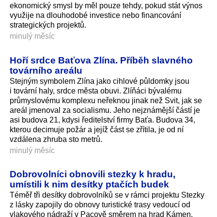
ekonomický smysl by měl pouze tehdy, pokud stát výnos
využije na dlouhodobé investice nebo financování
strategických projektů.
minulý měsíc
Hoří srdce Baťova Zlína. Příběh slavného
továrního areálu
Stejným symbolem Zlína jako cihlové půldomky jsou
i tovární haly, srdce města obuvi. Zlíňáci bývalému
průmyslovému komplexu neřeknou jinak než Svit, jak se
areál jmenoval za socialismu. Jeho nejznámější částí je
asi budova 21, kdysi ředitelství firmy Baťa. Budova 34,
kterou decimuje požár a jejíž část se zřítila, je od ní
vzdálena zhruba sto metrů.
minulý měsíc
Dobrovolníci obnovili stezky k hradu,
umístili k nim desítky ptačích budek
Téměř tři desítky dobrovolníků se v rámci projektu Stezky
z lásky zapojily do obnovy turistické trasy vedoucí od
vlakového nádraží v Pacově směrem na hrad Kámen.