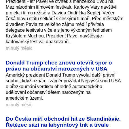
Prezident Petr Pavel ve čtvrtek s manželkou Evou na
Mezinárodním filmovém festivalu Karlovy Vary navštívil
projekci filmu režiséra Davida Ondříčka Šeptej. Večer
čeká hlavu státu setkání s českými filmaři. Před městským
divadlem Pavla za velkého zájmu médií přivítala
delegace festivalu v čele s jeho výkonným ředitelem
Kryštofem Muchou. Prezident Pavel navštěvuje
karlovarský festival opakovaně.
minulý měsíc
Donald Trump chce znovu otevřít spor o
právo na občanství narozených v USA
Americký prezident Donald Trump vyvolal další právní
souboj, když oznámil záměr požádat Nejvyšší soud USA
o přezkoumání verdiktu ohledně automatického
udělování občanství dětem narozeným na
americkém území.
minulý měsíc
Do Česka míří obchodní hit ze Skandinávie.
Řetězec sází na labyrintový trik a trvale