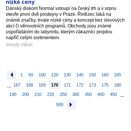
nízké ceny
Dánský diskont Normal vstoupí na český trh a v srpnu
otevře první dvě prodejny v Praze. Řetězec láká na
známé značky, trvale nízké ceny a koncept bez slevových
akcí či věrnostních programů. Obchody jsou známé
uspořádáním do labyrintu, kterým zákazníci projdou
napříč celým sortimentem.
minulý měsíc
1
50
100
120
130
140
150
160
165
167
168
169
170
171
172
173
175
180
…
190
200
210
220
250
300
350
400
450
…
500