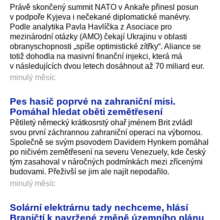
Právě skončený summit NATO v Ankaře přinesl posun
v podpoře Kyjeva i nečekané diplomatické manévry.
Podle analytika Pavla Havlíčka z Asociace pro
mezinárodní otázky (AMO) čekají Ukrajinu v oblasti
obranyschopnosti „spíše optimistické zítřky“. Aliance se
totiž dohodla na masivní finanční injekci, která má
v následujících dvou letech dosáhnout až 70 miliard eur.
minulý měsíc
Pes hasič poprvé na zahraniční misi.
Pomáhal hledat oběti zemětřesení
Pětiletý německý krátkosrstý ohař jménem Brit zvládl
svou první záchrannou zahraniční operaci na výbornou.
Společně se svým psovodem Davidem Hynkem pomáhal
po ničivém zemětřesení na severu Venezuely, kde český
tým zasahoval v náročných podmínkách mezi zřícenými
budovami. Přeživší se jim ale najít nepodařilo.
minulý měsíc
Solární elektrárnu tady nechceme, hlásí
Braničtí k navržené změně územního plánu