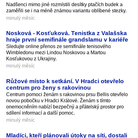
Nadšenci mimo jiné rozmístili desítky ptačích budek a
zaměřili se i na méně známou variantu oblíbené stezky.
minulý měsíc
Nosková - Kosťuková. Tenistka z Valašska
hraje první semifinále grandslamu v kariéře
Sledujte online přenos ze semifinále tenisového
Wimbledonu mezi Lindou Noskovou a Martou
Kosťukovou z Ukrajiny.
minulý měsíc
Růžové místo k setkání. V Hradci otevřelo
centrum pro ženy s rakovinou
Centrum pomoci ženám s rakovinou prsu Bellis otevřelo
novou pobočku v Hradci Králové. Ženám s tímto
onemocněním nabízí bezpečný a přátelský prostor pro
sdílení informací a další pomoc.
minulý měsíc
Mladíci, kteří plánovali útoky na síti, dostali