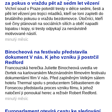
za pokus o vraždu pět až sedm let vězení
Vrchní soud v Praze potvrdil tresty v délce sedmi, šesti a
pěti let vězení pro trojici mladíků, kteří se loni zapletli do
brutálního pokusu o vraždu bezdomovce. Útočníci, kteří
své činy plánovali na sociálních sítích a oběť napadli
lopatou i kopy, si tresty odpykají za nenávistně
motivované násilí.
minulý měsíc
Binocheová na festivalu představila
dokument V nás. K jeho vzniku ji postrčil
Redford
Francouzská herečka Juliette Binocheová uvedla ve
čtvrtek na karlovarském Mezinárodním filmovém festivalu
dokumentární film V nás. Před zaplněným Velkým sálem
hotelu Thermal spolu s producentem Sébastienem de
Fonsecou představila proces vzniku filmu, k jehož
natočení ji ponoukal herec a režisér Robert Redford.
minulý měsíc
Europarlament otevírá cestu ke sledování