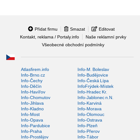
Přidat firmu
Smazat
Editovat
Kontakt, reklama / Portaly.info
Naše reklamní prvky
Všeobecné obchodní podmínky
Atlasfirem.info
Info-M. Boleslav
Info-Brno.cz
Info-Budějovice
Info-Čechy
Info-Česká Lípa
Info-Děčín
InfoFrýdek-Místek
Info-Havířov
Info-Hradec Kr.
Info-Chomutov
Info-Jablonec n.N.
Info-Jihlava
Info-Karviná
Info-Kladno
Info-Morava
Info-Most
Info-Olomouc
Info-Opava
Info-Ostrava
Info-Pardubice
Info-Plzeň
Info-Praha
Info-Přerov
Info-Prostějov
Info-Tábor