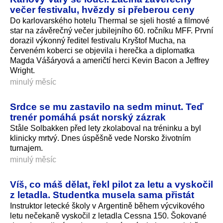
večer festivalu, hvězdy si přeberou ceny
Do karlovarského hotelu Thermal se sjeli hosté a filmové
star na závěrečný večer jubilejního 60. ročníku MFF. První
dorazil výkonný ředitel festivalu Kryštof Mucha, na
červeném koberci se objevila i herečka a diplomatka
Magda Vášáryová a američtí herci Kevin Bacon a Jeffrey
Wright.
minulý měsíc
Srdce se mu zastavilo na sedm minut. Teď
trenér pomáhá psát norský zázrak
Ståle Solbakken před lety zkolaboval na tréninku a byl
klinicky mrtvý. Dnes úspěšně vede Norsko životním
turnajem.
minulý měsíc
Víš, co máš dělat, řekl pilot za letu a vyskočil
z letadla. Studentka musela sama přistát
Instruktor letecké školy v Argentině během výcvikového
letu nečekaně vyskočil z letadla Cessna 150. Šokované