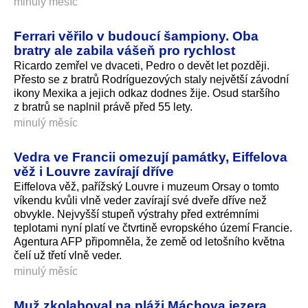
minulý měsíc
Ferrari věřilo v budoucí šampiony. Oba
bratry ale zabila vášeň pro rychlost
Ricardo zemřel ve dvaceti, Pedro o devět let později.
Přesto se z bratrů Rodríguezových staly největší závodní
ikony Mexika a jejich odkaz dodnes žije. Osud staršího
z bratrů se naplnil právě před 55 lety.
minulý měsíc
Vedra ve Francii omezují památky, Eiffelova
věž i Louvre zavírají dříve
Eiffelova věž, pařížský Louvre i muzeum Orsay o tomto
víkendu kvůli vlně veder zavírají své dveře dříve než
obvykle. Nejvyšší stupeň výstrahy před extrémními
teplotami nyní platí ve čtvrtině evropského území Francie.
Agentura AFP připomněla, že země od letošního května
čelí už třetí vlně veder.
minulý měsíc
Muž zkolaboval na pláži Máchova jezera,