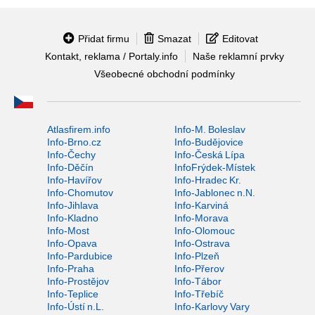
Přidat firmu
Smazat
Editovat
Kontakt, reklama / Portaly.info
Naše reklamní prvky
Všeobecné obchodní podmínky
Atlasfirem.info
Info-M. Boleslav
Info-Brno.cz
Info-Budějovice
Info-Čechy
Info-Česká Lípa
Info-Děčín
InfoFrýdek-Místek
Info-Havířov
Info-Hradec Kr.
Info-Chomutov
Info-Jablonec n.N.
Info-Jihlava
Info-Karviná
Info-Kladno
Info-Morava
Info-Most
Info-Olomouc
Info-Opava
Info-Ostrava
Info-Pardubice
Info-Plzeň
Info-Praha
Info-Přerov
Info-Prostějov
Info-Tábor
Info-Teplice
Info-Třebíč
Info-Ústí n.L.
Info-Karlovy Vary