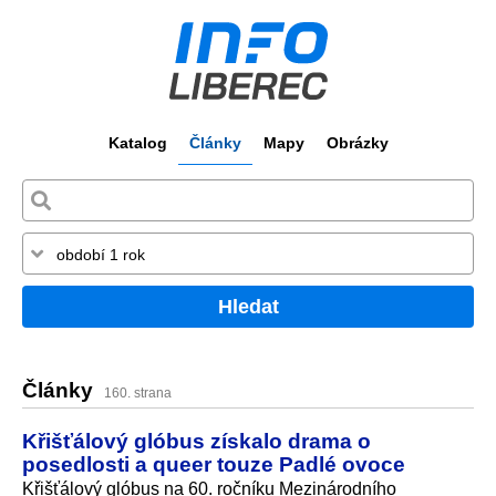
Katalog
Články
Mapy
Obrázky
Hledat
Články
160. strana
Křišťálový glóbus získalo drama o
posedlosti a queer touze Padlé ovoce
Křišťálový glóbus na 60. ročníku Mezinárodního