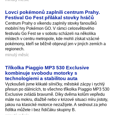
Lovci pokémonů zaplnili centrum Prahy.
Festival Go Fest přilákal stovky hráčů
Centrum Prahy o víkendu zaplnily stovky fanoušků
mobilní hry Pokémon GO. V rámci celosvětového
festivalu Go Fest se v sobotu scházeli na několika
místech v centru metropole, kde mohli získat vzácné
pokémony, kteří se běžně objevují jen v jiných zemích a
regionech.
minulý měsíc
Tříkolka Piaggio MP3 530 Exclusive
kombinuje svobodu motorky s
technologiemi a stabilitou auta
Vyzkoušeli jsme klikaté silničky, městské zácpy i rychlý
přesun po dálnicích, to všechno tříkolka Piaggio MP3 530
Exclusive zvládá bravurně. Díky dvěma kolům vepředu
máte na mokru, dlažbě nebo v krizové situaci míru jistoty,
jakou na klasické motorce nezažijete. A sednout za jeho
řidítka můžete i bez řidičáku skupiny B.