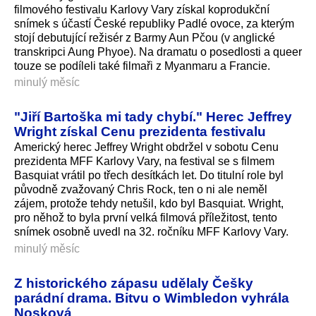
filmového festivalu Karlovy Vary získal koprodukční
snímek s účastí České republiky Padlé ovoce, za kterým
stojí debutující režisér z Barmy Aun Pčou (v anglické
transkripci Aung Phyoe). Na dramatu o posedlosti a queer
touze se podíleli také filmaři z Myanmaru a Francie.
minulý měsíc
"Jiří Bartoška mi tady chybí." Herec Jeffrey
Wright získal Cenu prezidenta festivalu
Americký herec Jeffrey Wright obdržel v sobotu Cenu
prezidenta MFF Karlovy Vary, na festival se s filmem
Basquiat vrátil po třech desítkách let. Do titulní role byl
původně zvažovaný Chris Rock, ten o ni ale neměl
zájem, protože tehdy netušil, kdo byl Basquiat. Wright,
pro něhož to byla první velká filmová příležitost, tento
snímek osobně uvedl na 32. ročníku MFF Karlovy Vary.
minulý měsíc
Z historického zápasu udělaly Češky
parádní drama. Bitvu o Wimbledon vyhrála
Nosková