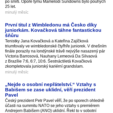
po smrti. Opoře týmu Mamelodi Sundowns bylo pouhých
25 let.
minulý měsíc
První titul z Wimbledonu má Česko díky
juniorkám. Kovačková táhne fantastickou
šňůru
Tenistky Jana Kovačková a Kateřina Zajíčková
triumfovaly ve wimbledonské čtyřhře juniorek. V dnešním
finále porazily na londýnské trávě nejvýše nasazený pár
Victoria Barrosová, Nauhany Lemeová Da Silvaová
z Brazílie 7:6, 6:7, 10:6. Šestnáctiletá Kovačková
zkompletovala juniorský kariérní grandslam.
minulý měsíc
„Nejde o osobní nepřátelství.“ Vztahy s
Babišem se zase uklidní, věří prezident
Pavel
Český prezident Petr Pavel věří, že po sporech ohledně
účasti na summitu NATO se jeho vztahy s premiérem
Andrejem Babišem (ANO) uklidní. Řekl to v sobotní