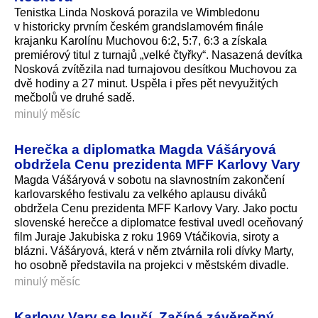
Tenistka Linda Nosková porazila ve Wimbledonu
v historicky prvním českém grandslamovém finále
krajanku Karolínu Muchovou 6:2, 5:7, 6:3 a získala
premiérový titul z turnajů „velké čtyřky“. Nasazená devítka
Nosková zvítězila nad turnajovou desítkou Muchovou za
dvě hodiny a 27 minut. Uspěla i přes pět nevyužitých
mečbolů ve druhé sadě.
minulý měsíc
Herečka a diplomatka Magda Vášáryová
obdržela Cenu prezidenta MFF Karlovy Vary
Magda Vášáryová v sobotu na slavnostním zakončení
karlovarského festivalu za velkého aplausu diváků
obdržela Cenu prezidenta MFF Karlovy Vary. Jako poctu
slovenské herečce a diplomatce festival uvedl oceňovaný
film Juraje Jakubiska z roku 1969 Vtáčikovia, siroty a
blázni. Vášáryová, která v něm ztvárnila roli dívky Marty,
ho osobně představila na projekci v městském divadle.
minulý měsíc
Karlovy Vary se loučí. Začíná závěrečný