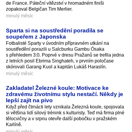
de France. Páteční vítězství v hromadném finiši
zopakoval Belgičan Tim Merlier.
minulý měsíc
Sparta si na soustředění poradila se
soupeřem z Japonska
Fotbalisté Sparty v úvodním přípravném utkání na
soustředění porazili u Salcburku Gambu Ósaka
s přehledem 3:0. Poprvé v dresu Pražanů se trefila jedna
z letních posil Ebrima Singhateh, v prvním poločase
skórovali Garang Kuol a kapitán Lukáš Haraslín.
minulý měsíc
Zakladatel Železné koule: Motivace ke
zdravému životnímu stylu nestačí. Někdy je
lepší zajít na pivo
Když před čtrnácti lety vznikala Železná koule, spojovala
si většina lidí silový trénink s kulturisty. Teď má firma plné
tělocvičny a v srpnu otevře další pobočku v pražském
Karlíně.
minulý měsíc