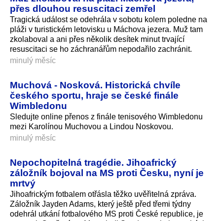
přes dlouhou resuscitaci zemřel
Tragická událost se odehrála v sobotu kolem poledne na
pláži v turistickém letovisku u Máchova jezera. Muž tam
zkolaboval a ani přes několik desítek minut trvající
resuscitaci se ho záchranářům nepodařilo zachránit.
minulý měsíc
Muchová - Nosková. Historická chvíle
českého sportu, hraje se české finále
Wimbledonu
Sledujte online přenos z finále tenisového Wimbledonu
mezi Karolínou Muchovou a Lindou Noskovou.
minulý měsíc
Nepochopitelná tragédie. Jihoafrický
záložník bojoval na MS proti Česku, nyní je
mrtvý
Jihoafrickým fotbalem otřásla těžko uvěřitelná zpráva.
Záložník Jayden Adams, který ještě před třemi týdny
odehrál utkání fotbalového MS proti České republice, je