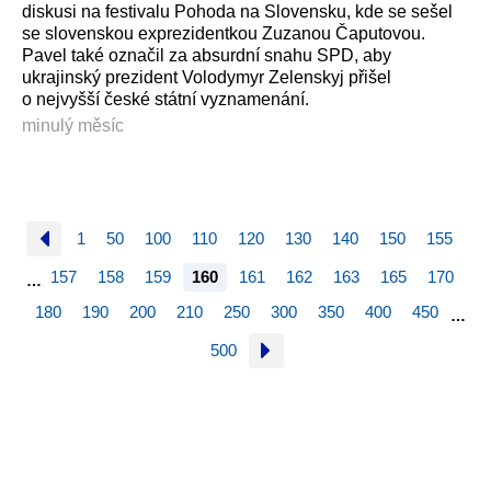
diskusi na festivalu Pohoda na Slovensku, kde se sešel
se slovenskou exprezidentkou Zuzanou Čaputovou.
Pavel také označil za absurdní snahu SPD, aby
ukrajinský prezident Volodymyr Zelenskyj přišel
o nejvyšší české státní vyznamenání.
minulý měsíc
1
50
100
110
120
130
140
150
155
157
158
159
160
161
162
163
165
170
…
180
190
200
210
250
300
350
400
450
…
500