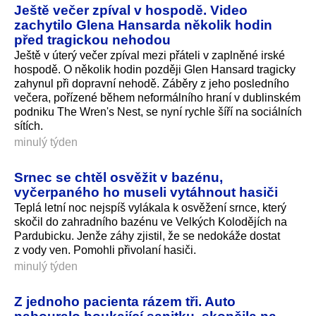
Ještě večer zpíval v hospodě. Video
zachytilo Glena Hansarda několik hodin
před tragickou nehodou
Ještě v úterý večer zpíval mezi přáteli v zaplněné irské
hospodě. O několik hodin později Glen Hansard tragicky
zahynul při dopravní nehodě. Záběry z jeho posledního
večera, pořízené během neformálního hraní v dublinském
podniku The Wren's Nest, se nyní rychle šíří na sociálních
sítích.
minulý týden
Srnec se chtěl osvěžit v bazénu,
vyčerpaného ho museli vytáhnout hasiči
Teplá letní noc nejspíš vylákala k osvěžení srnce, který
skočil do zahradního bazénu ve Velkých Kolodějích na
Pardubicku. Jenže záhy zjistil, že se nedokáže dostat
z vody ven. Pomohli přivolaní hasiči.
minulý týden
Z jednoho pacienta rázem tři. Auto
nabouralo houkající sanitku, skončila na