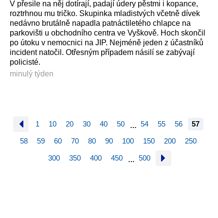
V přesile na něj dotírají, padají údery pěstmi i kopance,
roztrhnou mu tričko. Skupinka mladistvých včetně dívek
nedávno brutálně napadla patnáctiletého chlapce na
parkovišti u obchodního centra ve Vyškově. Hoch skončil
po útoku v nemocnici na JIP. Nejméně jeden z účastníků
incident natočil. Otřesným případem násilí se zabývají
policisté.
minulý týden
1
10
20
30
40
50
54
55
56
57
…
58
59
60
70
80
90
100
150
200
250
300
350
400
450
500
…