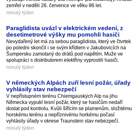
zemřel v neděli 26. července ve věku 86 let.
minulý týden
Paraglidista uvázl v elektrickém vedení, z
desetimetrové výšky mu pomohli hasiči
Nevydařený let má za sebou paraglidista, který ve čtvrtek
po poledni skončil i se svým křídlem v Jakubovicích na
Šumpersku zamotaný do drátů pod napětím. Muže ve
spolupráci s distributorem elektřiny vyprostili hasiči.
minulý týden
V německých Alpách zuří lesní požár, úřady
vyhlásily stav nebezpečí
V nepřístupném terénu Chiemgauských Alp na jihu
Německa vypukl lesní požár, který se hasičům nedaří
dostat pod kontrolu. Kvůli šířícím se plamenům, složitému
horskému terénu a nepříznivému horkému počasí
vyhlásily úřady v okrese Traunstein stav nebezpečí.
minulý týden