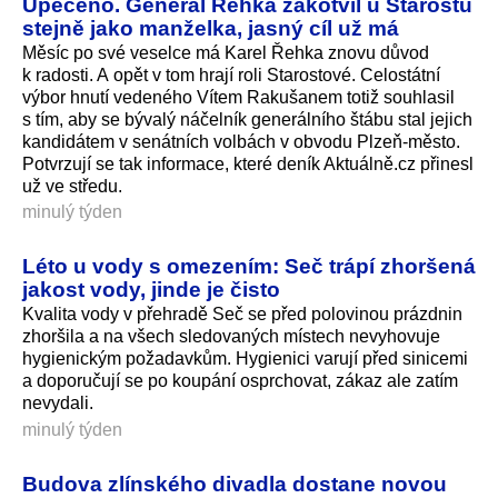
Upečeno. Generál Řehka zakotvil u Starostů
stejně jako manželka, jasný cíl už má
Měsíc po své veselce má Karel Řehka znovu důvod
k radosti. A opět v tom hrají roli Starostové. Celostátní
výbor hnutí vedeného Vítem Rakušanem totiž souhlasil
s tím, aby se bývalý náčelník generálního štábu stal jejich
kandidátem v senátních volbách v obvodu Plzeň-město.
Potvrzují se tak informace, které deník Aktuálně.cz přinesl
už ve středu.
minulý týden
Léto u vody s omezením: Seč trápí zhoršená
jakost vody, jinde je čisto
Kvalita vody v přehradě Seč se před polovinou prázdnin
zhoršila a na všech sledovaných místech nevyhovuje
hygienickým požadavkům. Hygienici varují před sinicemi
a doporučují se po koupání osprchovat, zákaz ale zatím
nevydali.
minulý týden
Budova zlínského divadla dostane novou