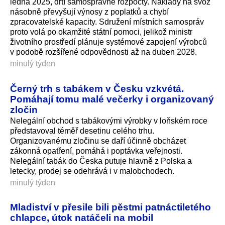
ledna 2025, drtí samosprávné rozpočty. Náklady na svoz
násobně převyšují výnosy z poplatků a chybí
zpracovatelské kapacity. Sdružení místních samospráv
proto volá po okamžité státní pomoci, jelikož ministr
životního prostředí plánuje systémové zapojení výrobců
v podobě rozšířené odpovědnosti až na duben 2028.
minulý týden
Černý trh s tabákem v Česku vzkvétá.
Pomáhají tomu malé večerky i organizovaný
zločin
Nelegální obchod s tabákovými výrobky v loňském roce
představoval téměř desetinu celého trhu.
Organizovanému zločinu se daří účinně obcházet
zákonná opatření, pomáhá i poptávka veřejnosti.
Nelegální tabák do Česka putuje hlavně z Polska a
letecky, prodej se odehrává i v malobchodech.
minulý týden
Mladiství v přesile bili pěstmi patnáctiletého
chlapce, útok natáčeli na mobil