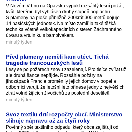
V Novém Vrbnu na Opavsku vypukl rozsáhlý lesní požár,
kvůli kterému byl vyhlášen druhý stupeň poplachu.
S plameny na ploše přibližně 200krát 300 metrů bojuje
14 hasičských jednotek. Na místo zamířila také těžká
technika včetně velkokapacitních cisteren Záchranného
útvaru a vrtulníku s bambivakem.
minulý týden
Před plameny neměli kam utéct. Tichá
tragédie francouzských lesů
Lesy se po požárech znovu zazelenají. Pro tisíce zvířat už
ale druhá šance nepřijde. Rozsáhlé požáry na
jihozápadě Francie proměnily jejich domov v popel a
odborníci varují, že letošní léto přinese jedny z největších
ztrát volně žijících živočichů za poslední desetiletí.
minulý týden
Svoz textilu drtí rozpočty obcí. Ministerstvo
slibuje nápravu až za čtyři roky
Povinný sběr textilního odpadu, který obce zajišťují od