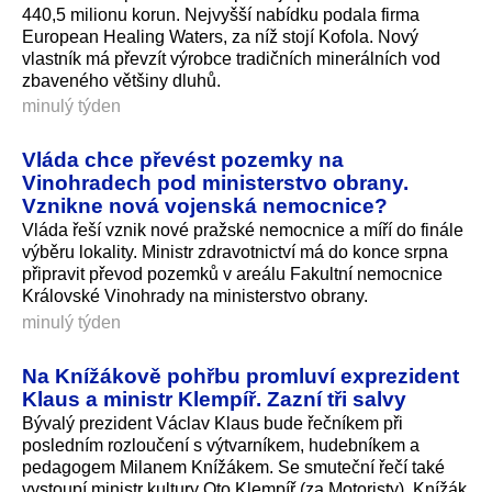
440,5 milionu korun. Nejvyšší nabídku podala firma
European Healing Waters, za níž stojí Kofola. Nový
vlastník má převzít výrobce tradičních minerálních vod
zbaveného většiny dluhů.
minulý týden
Vláda chce převést pozemky na
Vinohradech pod ministerstvo obrany.
Vznikne nová vojenská nemocnice?
Vláda řeší vznik nové pražské nemocnice a míří do finále
výběru lokality. Ministr zdravotnictví má do konce srpna
připravit převod pozemků v areálu Fakultní nemocnice
Královské Vinohrady na ministerstvo obrany.
minulý týden
Na Knížákově pohřbu promluví exprezident
Klaus a ministr Klempíř. Zazní tři salvy
Bývalý prezident Václav Klaus bude řečníkem při
posledním rozloučení s výtvarníkem, hudebníkem a
pedagogem Milanem Knížákem. Se smuteční řečí také
vystoupí ministr kultury Oto Klempíř (za Motoristy). Knížák