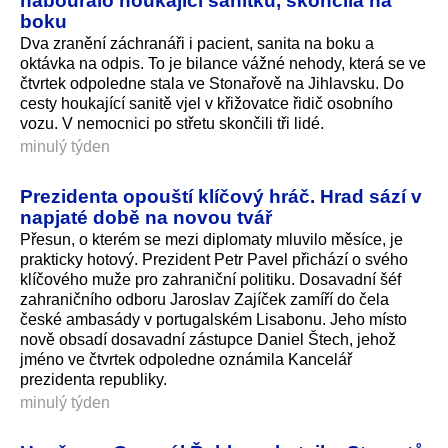
boku
Dva zranění záchranáři i pacient, sanita na boku a
oktávka na odpis. To je bilance vážné nehody, která se ve
čtvrtek odpoledne stala ve Stonařově na Jihlavsku. Do
cesty houkající sanitě vjel v křižovatce řidič osobního
vozu. V nemocnici po střetu skončili tři lidé.
minulý týden
Prezidenta opouští klíčový hráč. Hrad sází v
napjaté době na novou tvář
Přesun, o kterém se mezi diplomaty mluvilo měsíce, je
prakticky hotový. Prezident Petr Pavel přichází o svého
klíčového muže pro zahraniční politiku. Dosavadní šéf
zahraničního odboru Jaroslav Zajíček zamíří do čela
české ambasády v portugalském Lisabonu. Jeho místo
nově obsadí dosavadní zástupce Daniel Štech, jehož
jméno ve čtvrtek odpoledne oznámila Kancelář
prezidenta republiky.
minulý týden