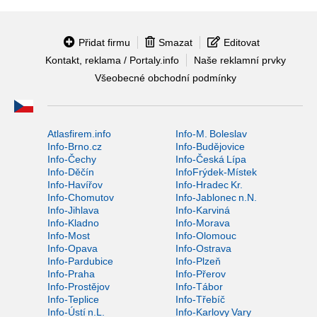
Přidat firmu
Smazat
Editovat
Kontakt, reklama / Portaly.info
Naše reklamní prvky
Všeobecné obchodní podmínky
Atlasfirem.info
Info-M. Boleslav
Info-Brno.cz
Info-Budějovice
Info-Čechy
Info-Česká Lípa
Info-Děčín
InfoFrýdek-Místek
Info-Havířov
Info-Hradec Kr.
Info-Chomutov
Info-Jablonec n.N.
Info-Jihlava
Info-Karviná
Info-Kladno
Info-Morava
Info-Most
Info-Olomouc
Info-Opava
Info-Ostrava
Info-Pardubice
Info-Plzeň
Info-Praha
Info-Přerov
Info-Prostějov
Info-Tábor
Info-Teplice
Info-Třebíč
Info-Ústí n.L.
Info-Karlovy Vary