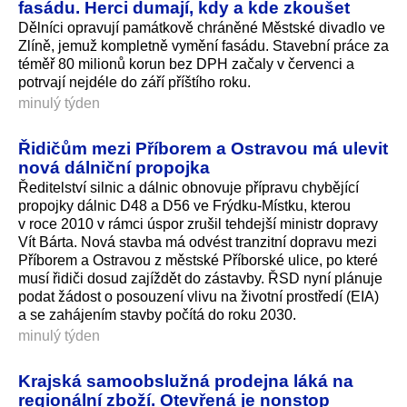
fasádu. Herci dumají, kdy a kde zkoušet
Dělníci opravují památkově chráněné Městské divadlo ve
Zlíně, jemuž kompletně vymění fasádu. Stavební práce za
téměř 80 milionů korun bez DPH začaly v červenci a
potrvají nejdéle do září příštího roku.
minulý týden
Řidičům mezi Příborem a Ostravou má ulevit
nová dálniční propojka
Ředitelství silnic a dálnic obnovuje přípravu chybějící
propojky dálnic D48 a D56 ve Frýdku-Místku, kterou
v roce 2010 v rámci úspor zrušil tehdejší ministr dopravy
Vít Bárta. Nová stavba má odvést tranzitní dopravu mezi
Příborem a Ostravou z městské Příborské ulice, po které
musí řidiči dosud zajíždět do zástavby. ŘSD nyní plánuje
podat žádost o posouzení vlivu na životní prostředí (EIA)
a se zahájením stavby počítá do roku 2030.
minulý týden
Krajská samoobslužná prodejna láká na
regionální zboží. Otevřená je nonstop