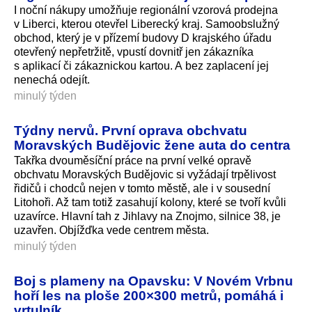
I noční nákupy umožňuje regionální vzorová prodejna
v Liberci, kterou otevřel Liberecký kraj. Samoobslužný
obchod, který je v přízemí budovy D krajského úřadu
otevřený nepřetržitě, vpustí dovnitř jen zákazníka
s aplikací či zákaznickou kartou. A bez zaplacení jej
nenechá odejít.
minulý týden
Týdny nervů. První oprava obchvatu
Moravských Budějovic žene auta do centra
Takřka dvouměsíční práce na první velké opravě
obchvatu Moravských Budějovic si vyžádají trpělivost
řidičů i chodců nejen v tomto městě, ale i v sousední
Litohoři. Až tam totiž zasahují kolony, které se tvoří kvůli
uzavírce. Hlavní tah z Jihlavy na Znojmo, silnice 38, je
uzavřen. Objížďka vede centrem města.
minulý týden
Boj s plameny na Opavsku: V Novém Vrbnu
hoří les na ploše 200×300 metrů, pomáhá i
vrtulník