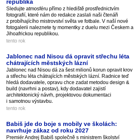
republika
Sledujte atmosféru přímo z hlediště prostřednictvím
fotografií, které nám do redakce zaslali naši čtenáři
z probíhajícího mistrovství světa ve fotbale. V naší nové
fotogalerii naleznete ty momentky z duelu mezi Českem a
Jihoafrickou republikou.
tento rok
Jablonec nad Nisou dá opravit střechu léta
chátrajících městských lázní
Jablonec nad Nisou dá za šest milionů korun opravit krov
a střechu léta chátrajících městských lázní. Radnice teď
hledá dodavatele, opravu chce zadat metodou design &
build (navrhni a postav), kdy dodavatel zajistí
architektonický návrh, projektovou dokumentaci
i samotnou výstavbu.
tento rok
Babiš jde do boje s mobily ve školách:
navrhuje zákaz od roku 2027
Premiér Andrej Babiš společně s ministrem školství