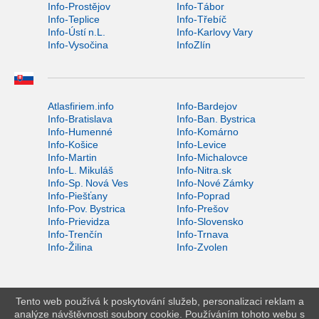
Info-Prostějov
Info-Tábor
Info-Teplice
Info-Třebíč
Info-Ústí n.L.
Info-Karlovy Vary
Info-Vysočina
InfoZlín
Atlasfiriem.info
Info-Bardejov
Info-Bratislava
Info-Ban. Bystrica
Info-Humenné
Info-Komárno
Info-Košice
Info-Levice
Info-Martin
Info-Michalovce
Info-L. Mikuláš
Info-Nitra.sk
Info-Sp. Nová Ves
Info-Nové Zámky
Info-Piešťany
Info-Poprad
Info-Pov. Bystrica
Info-Prešov
Info-Prievidza
Info-Slovensko
Info-Trenčín
Info-Trnava
Info-Žilina
Info-Zvolen
Tento web používá k poskytování služeb, personalizaci reklam a
analýze návštěvnosti soubory cookie. Používáním tohoto webu s