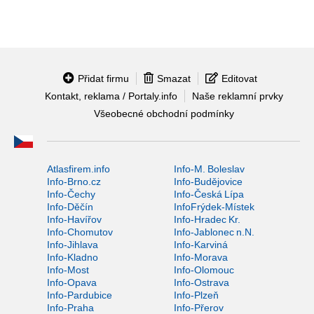
Přidat firmu
Smazat
Editovat
Kontakt, reklama / Portaly.info
Naše reklamní prvky
Všeobecné obchodní podmínky
Atlasfirem.info
Info-M. Boleslav
Info-Brno.cz
Info-Budějovice
Info-Čechy
Info-Česká Lípa
Info-Děčín
InfoFrýdek-Místek
Info-Havířov
Info-Hradec Kr.
Info-Chomutov
Info-Jablonec n.N.
Info-Jihlava
Info-Karviná
Info-Kladno
Info-Morava
Info-Most
Info-Olomouc
Info-Opava
Info-Ostrava
Info-Pardubice
Info-Plzeň
Info-Praha
Info-Přerov