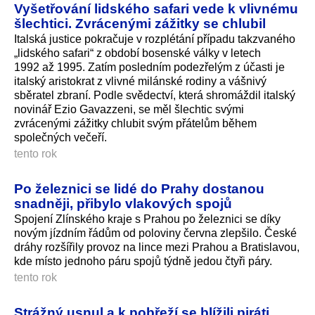
Vyšetřování lidského safari vede k vlivnému
šlechtici. Zvrácenými zážitky se chlubil
Italská justice pokračuje v rozplétání případu takzvaného
„lidského safari“ z období bosenské války v letech
1992 až 1995. Zatím posledním podezřelým z účasti je
italský aristokrat z vlivné milánské rodiny a vášnivý
sběratel zbraní. Podle svědectví, která shromáždil italský
novinář Ezio Gavazzeni, se měl šlechtic svými
zvrácenými zážitky chlubit svým přátelům během
společných večeří.
tento rok
Po železnici se lidé do Prahy dostanou
snadněji, přibylo vlakových spojů
Spojení Zlínského kraje s Prahou po železnici se díky
novým jízdním řádům od poloviny června zlepšilo. České
dráhy rozšířily provoz na lince mezi Prahou a Bratislavou,
kde místo jednoho páru spojů týdně jedou čtyři páry.
tento rok
Strážný usnul a k pobřeží se blížili piráti.