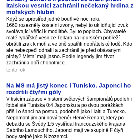
Italskou vesnici zachránil nečekaný hrdina z
mořských hlubin
Když se uprostřed jedné bouřlivé noci roku
1660 rozezněly kostelní zvony, nebyl to uklidňující zvuk
svolávající věřící k modlitbě. Byl to poplach. Obyvatelé
malé rybářské vesnice Tellaro na ligurském pobřeží
obrátili zrak k moři a ve tmě spatřili nepřátelské lodě. Kdo
ale nebezpečí odhalil a zachránil je před obávanými
piráty? Místní mají jasno. Podle legendy jim život
zachránila obří chobotnice.
tento rok
Na MS má jistý konec i Tunisko. Japonci ho
rozdrtili čtyřmi góly
V tisícím zápase v historii světových šampionátů podlehli
fotbalisté Tuniska 0:4 Japonsku a po dvou porážkách
přišli o šanci na postup, podobně jako Haiti a Turecko.
Nepomohl jim ani nový trenér Hervé Renard, který po
debaklu se Švédy 1:5 vystřídal francouzského krajana
Sabriho Lamouchiho. Japonci mají ve skupině F čtyři
body stejně jako Nizozemci.