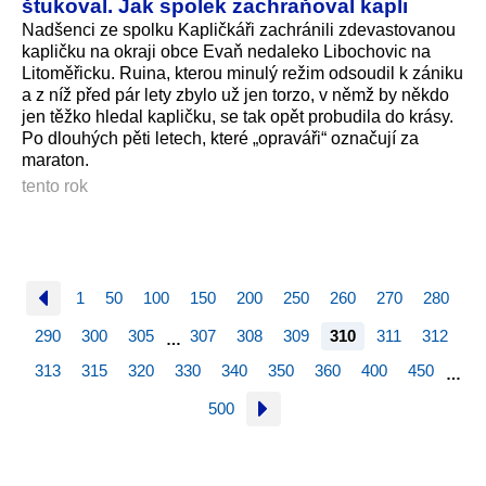
štukoval. Jak spolek zachraňoval kapli
Nadšenci ze spolku Kapličkáři zachránili zdevastovanou
kapličku na okraji obce Evaň nedaleko Libochovic na
Litoměřicku. Ruina, kterou minulý režim odsoudil k zániku
a z níž před pár lety zbylo už jen torzo, v němž by někdo
jen těžko hledal kapličku, se tak opět probudila do krásy.
Po dlouhých pěti letech, které „opraváři“ označují za
maraton.
tento rok
1
50
100
150
200
250
260
270
280
290
300
305
307
308
309
310
311
312
…
313
315
320
330
340
350
360
400
450
…
500