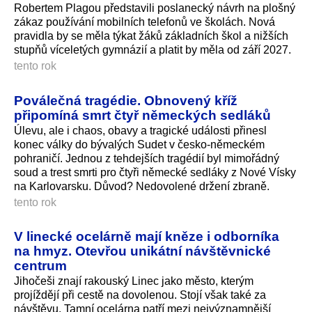
Robertem Plagou představili poslanecký návrh na plošný
zákaz používání mobilních telefonů ve školách. Nová
pravidla by se měla týkat žáků základních škol a nižších
stupňů víceletých gymnázií a platit by měla od září 2027.
tento rok
Poválečná tragédie. Obnovený kříž
připomíná smrt čtyř německých sedláků
Úlevu, ale i chaos, obavy a tragické události přinesl
konec války do bývalých Sudet v česko-německém
pohraničí. Jednou z tehdejších tragédií byl mimořádný
soud a trest smrti pro čtyři německé sedláky z Nové Vísky
na Karlovarsku. Důvod? Nedovolené držení zbraně.
tento rok
V linecké ocelárně mají kněze i odborníka
na hmyz. Otevřou unikátní návštěvnické
centrum
Jihočeši znají rakouský Linec jako město, kterým
projíždějí při cestě na dovolenou. Stojí však také za
návštěvu. Tamní ocelárna patří mezi nejvýznamnější