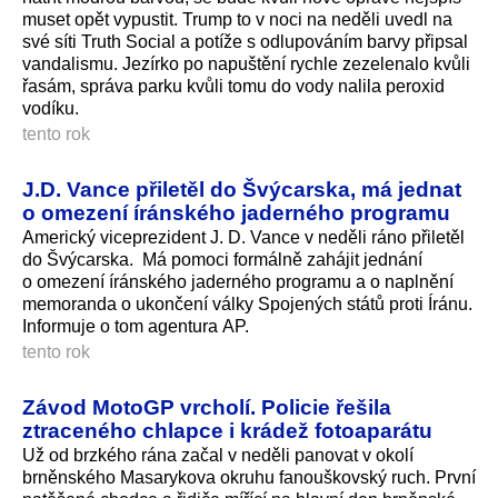
muset opět vypustit. Trump to v noci na neděli uvedl na
své síti Truth Social a potíže s odlupováním barvy připsal
vandalismu. Jezírko po napuštění rychle zezelenalo kvůli
řasám, správa parku kvůli tomu do vody nalila peroxid
vodíku.
tento rok
J.D. Vance přiletěl do Švýcarska, má jednat
o omezení íránského jaderného programu
Americký viceprezident J. D. Vance v neděli ráno přiletěl
do Švýcarska. Má pomoci formálně zahájit jednání
o omezení íránského jaderného programu a o naplnění
memoranda o ukončení války Spojených států proti Íránu.
Informuje o tom agentura AP.
tento rok
Závod MotoGP vrcholí. Policie řešila
ztraceného chlapce i krádež fotoaparátu
Už od brzkého rána začal v neděli panovat v okolí
brněnského Masarykova okruhu fanouškovský ruch. První