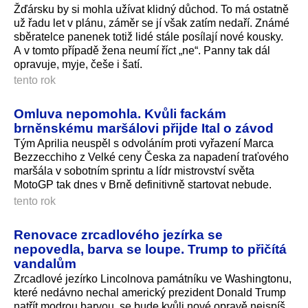
Žďársku by si mohla užívat klidný důchod. To má ostatně
už řadu let v plánu, záměr se jí však zatím nedaří. Známé
sběratelce panenek totiž lidé stále posílají nové kousky.
A v tomto případě žena neumí říct „ne“. Panny tak dál
opravuje, myje, češe i šatí.
tento rok
Omluva nepomohla. Kvůli fackám
brněnskému maršálovi přijde Ital o závod
Tým Aprilia neuspěl s odvoláním proti vyřazení Marca
Bezzecchiho z Velké ceny Česka za napadení traťového
maršála v sobotním sprintu a lídr mistrovství světa
MotoGP tak dnes v Brně definitivně startovat nebude.
tento rok
Renovace zrcadlového jezírka se
nepovedla, barva se loupe. Trump to přičítá
vandalům
Zrcadlové jezírko Lincolnova památníku ve Washingtonu,
které nedávno nechal americký prezident Donald Trump
natřít modrou barvou, se bude kvůli nové opravě nejspíš