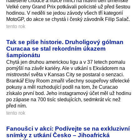
natěšené chodce a řidiče mířící na hlavní den brněnské
Velké ceny Grand Prix potkávali policisté už před šestou
hodinou. V neděli se jedou závody všech tří kategorií
MotoGP, do akce se chystá i český závodník Filip Salač.
tento rok
Tak se píše historie. Druholigový gólman
Curacaa se stal rekordním úkazem
šampionátu
Chytá jen druhou americkou ligu a v 37 letech pomalu
pomýšlí na závěr kariéry. Ale v utkání s Ekvádorem na
mistrovství světa v Kansas City se postaral o senzaci.
Brankář Eloy Room zmařil všechny soupeřovy střelecké
pokusy a měl rozhodující podíl na tom, že Curacao
získalo první bod. Jeho instagramový účet měl už hodinu
po zápase na 700 tisíc sledujících, sedmkrát víc než
před ním.
tento rok
Fanoušci v akci: Podívejte se na exkluzivní
snímky z utkání Česko – Jihoafrická