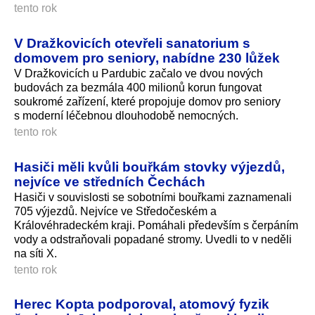
tento rok
V Dražkovicích otevřeli sanatorium s
domovem pro seniory, nabídne 230 lůžek
V Dražkovicích u Pardubic začalo ve dvou nových
budovách za bezmála 400 milionů korun fungovat
soukromé zařízení, které propojuje domov pro seniory
s moderní léčebnou dlouhodobě nemocných.
tento rok
Hasiči měli kvůli bouřkám stovky výjezdů,
nejvíce ve středních Čechách
Hasiči v souvislosti se sobotními bouřkami zaznamenali
705 výjezdů. Nejvíce ve Středočeském a
Královéhradeckém kraji. Pomáhali především s čerpáním
vody a odstraňovali popadané stromy. Uvedli to v neděli
na síti X.
tento rok
Herec Kopta podporoval, atomový fyzik