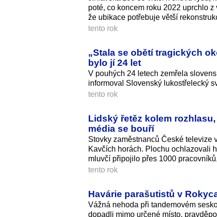
poté, co koncem roku 2022 uprchlo z 
že ubikace potřebuje větší rekonstrukc
tento rok
„Stala se obětí tragických o
bylo jí 24 let
V pouhých 24 letech zemřela slovens
informoval Slovenský lukostřelecký sv
tento rok
Lidský řetěz kolem rozhlasu,
média se bouří
Stovky zaměstnanců České televize v
Kavčích horách. Plochu ochlazovali h
mluvčí připojilo přes 1000 pracovníků, 
tento rok
Havárie parašutistů v Rokyca
Vážná nehoda při tandemovém seskok
dopadli mimo určené místo, pravděpod