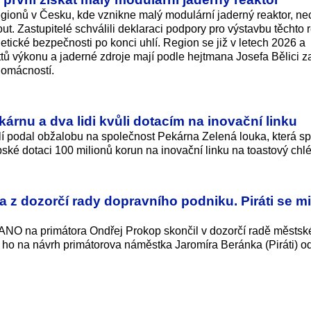
regionů v Česku, kde vznikne malý modulární jaderný reaktor, n
. Zastupitelé schválili deklaraci podpory pro výstavbu těchto r
etické bezpečnosti po konci uhlí. Region se již v letech 2026 a
 výkonu a jaderné zdroje mají podle hejtmana Josefa Bělici zaj
domácností.
árnu a dva lidi kvůli dotacím na inovační linku
í podal obžalobu na společnost Pekárna Zelená louka, která s
opské dotaci 100 milionů korun na inovační linku na toastový chl
a z dozorčí rady dopravního podniku. Piráti se mi
 ANO na primátora Ondřej Prokop skončil v dozorčí radě městs
ho na návrh primátorova náměstka Jaromíra Beránka (Piráti) od