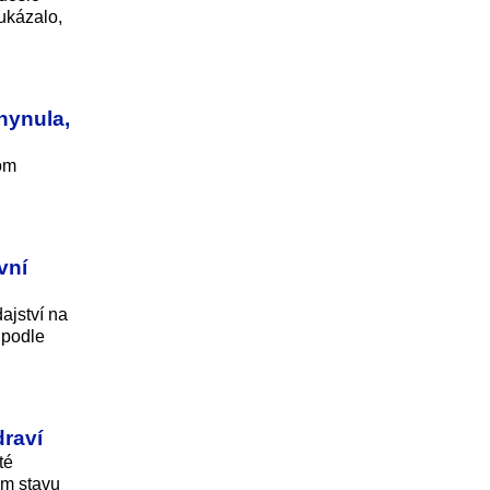
ukázalo,
hynula,
tom
vní
ajství na
 podle
draví
té
ém stavu