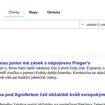
Články
Mapy
Obrázky
aras junior má zásek s nápojovou Prager's
er’s, firma hlásí další raketový růst a první čistý zisk. Expanze 
 míří značka s pomocí Kofoly dobýt Ameriku. Kombucha se stá
 válcuje tradiční jablečné cidery.
a pod Agrofertem čelí obžalobě kvůli evropský
řejného žalobce podal obžalobu na společnost Pekárna Zelená