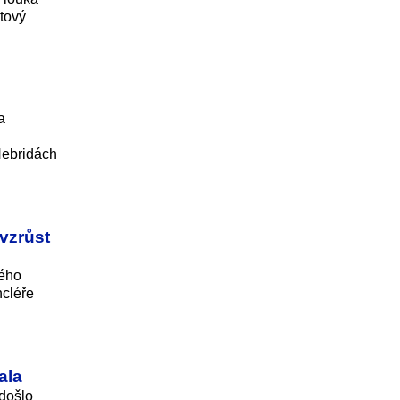
stový
a
Hebridách
vzrůst
ného
cléře
ala
 došlo