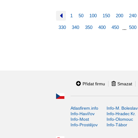
1
50
100
150
200
240
330
340
350
400
450
500
…
Přidat firmu
Smazat
Atlasfirem.info
Info-M. Boleslav
Info-Havířov
Info-Hradec Kr.
Info-Most
Info-Olomouc
Info-Prostějov
Info-Tábor