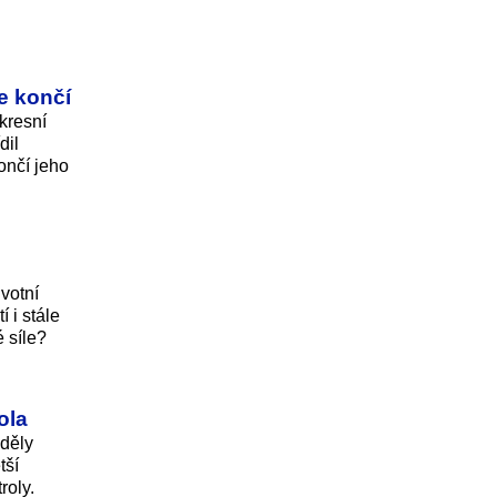
e končí
kresní
dil
ončí jeho
votní
 i stále
 síle?
ola
žděly
tší
roly.