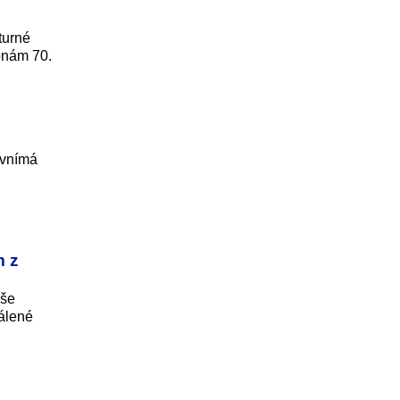
turné
onám 70.
 vnímá
m z
uše
dálené