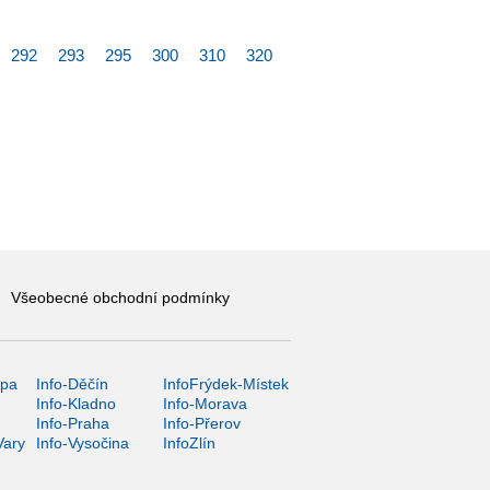
292
293
295
300
310
320
Všeobecné obchodní podmínky
ípa
Info-Děčín
InfoFrýdek-Místek
Info-Kladno
Info-Morava
Info-Praha
Info-Přerov
Vary
Info-Vysočina
InfoZlín