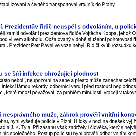
tabilizovaní a čtvrtého transportoval vrtulník do Prahy.
. Prezidentův řidič neuspěl s odvoláním, u polici
ělí zamítl odvolání prezidentova řidiče Vojtěcha Koppa, jehož O
od vlivem alkoholu. Obžalovaný v době služební pohotovosti ří
. Prezident Petr Pavel ve voze nebyl. Řidiči kvůli rozsudku k
 se šíří infekce ohrožující plodnost
 často nebolí, neupozorní na sebe a přesto může zanechat celoži
nfekcí lámou rekordy, odborníci varují před rostoucí neplodností
i, které mnozí považovali za problém minulosti, vracejí v takové
li nesprávného muže, zákrok prověří vnitřní kontr
ru, nyní vyšetřuje policie v Plzni. Hlídky v noci na dnešek vyjí
a J. K. Tyla. Při zásahu však zadržely i člověka, který s nejvě
ic společného. Postup policistů nyní prověří odbor vnitřní kont