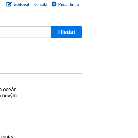
Editovat
Kontakt
Přidat firmu
Hledat
za oceán
vá novým
m
 louka