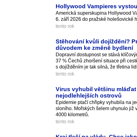
Hollywood Vampieres vystoup
Americká superskupina Hollywood Va
6. září 2026 do pražské holešovické 
tento rok
Stěhování kvůli dojíždění? 
důvodem ke změně bydlení
Dopravní dostupnost se stává klíčov
37 % Čechů zhoršení situace při cestě
s dojížděním je tak silná, že třetina l
tento rok
Virus vyhubil většinu mláďat
nejodlehlejších ostrovů
Epidemie ptačí chřipky vyhubila na je
sloního. Mořských šelem uhynulo již ví
4000 kilometrů.
tento rok
Kraj tlačí na vládu. Chce jak