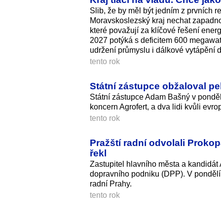
Slib, že by měl být jedním z prvních 
Moravskoslezský kraj nechat zapadnout
které považují za klíčové řešení energ
2027 potýká s deficitem 600 megawattů
udržení průmyslu i dálkové vytápění 
tento rok
Státní zástupce obžaloval pek
Státní zástupce Adam Bašný v ponděl
koncern Agrofert, a dva lidi kvůli evr
tento rok
Pražští radní odvolali Prokop
řekl
Zastupitel hlavního města a kandidát
dopravního podniku (DPP). V pondělí 
radní Prahy.
tento rok