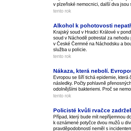
v plzeňské nemocnici, další dva jsou s
tento rok
Alkohol k pohotovosti nepatří
Krajský soud v Hradci Králové v pond
soud v Náchodě potrestal za nehodu p
v České Čermné na Náchodsku a boural
služba u policie.
tento rok
Nákaza, která nebolí. Evropou
Evropou se šíří tichá epidemie, která
následky. Počty pohlavně přenosných i
odolnějšími bakteriemi. Proč se nemoc
tento rok
Policisté kvůli rvačce zadrže
Případ, který bude mít nepříjemnou doh
k oznámené potyčce dvou mužů u divadl
pravděpodobností neměl s incidentem n