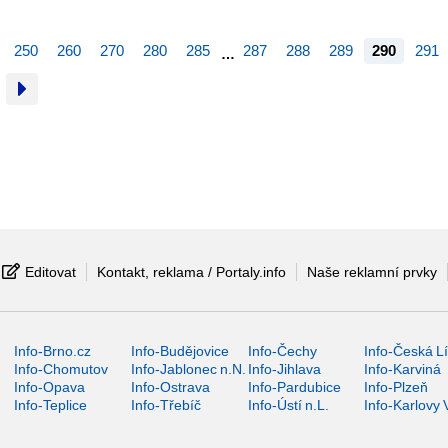
250
260
270
280
285
287
288
289
290
291
…
Editovat
Kontakt, reklama / Portaly.info
Naše reklamní prvky
Info-Brno.cz
Info-Budějovice
Info-Čechy
Info-Česká L
Info-Chomutov
Info-Jablonec n.N.
Info-Jihlava
Info-Karviná
Info-Opava
Info-Ostrava
Info-Pardubice
Info-Plzeň
Info-Teplice
Info-Třebíč
Info-Ústí n.L.
Info-Karlovy 