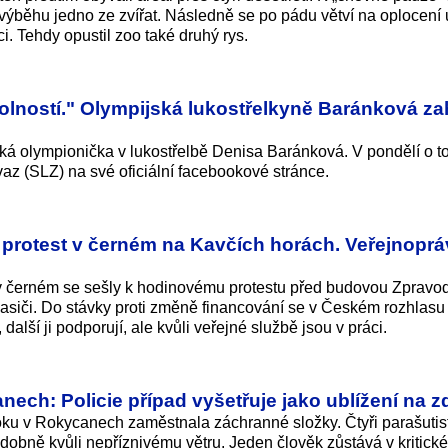
výběhu jedno ze zvířat. Následně se po pádu větví na oplocení 
i. Tehdy opustil zoo také druhý rys.
kolností." Olympijská lukostřelkyně Baránková za
ká olympionička v lukostřelbě Denisa Baránková. V pondělí o 
az (SLZ) na své oficiální facebookové stránce.
 protest v černém na Kavčích horách. Veřejnoprá
 černém se sešly k hodinovému protestu před budovou Zpravod
asiči. Do stávky proti změně financování se v Českém rozhlasu
další ji podporují, ale kvůli veřejné službě jsou v práci.
nech: Policie případ vyšetřuje jako ublížení na z
u v Rokycanech zaměstnala záchranné složky. Čtyři parašutis
obně kvůli nepříznivému větru. Jeden člověk zůstává v kritick