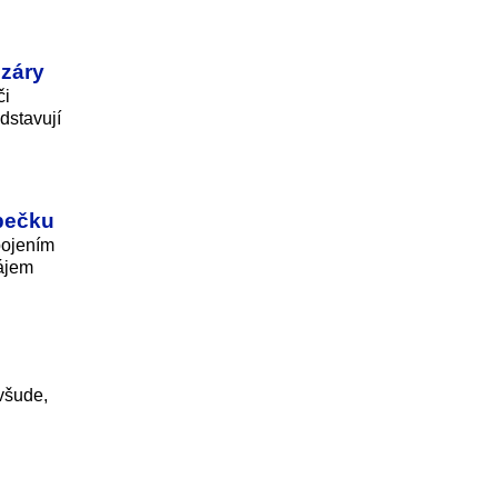
izáry
či
dstavují
opečku
pojením
nájem
 všude,