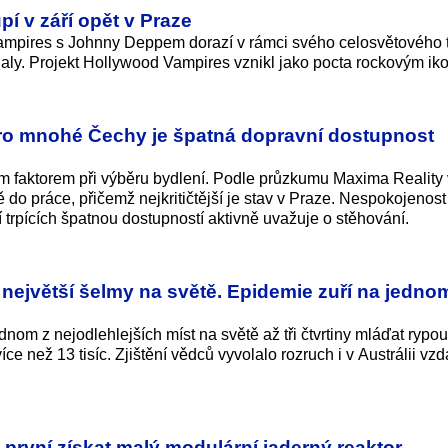
í v září opět v Praze
mpires s Johnny Deppem dorazí v rámci svého celosvětového 
haly. Projekt Hollywood Vampires vznikl jako pocta rockovým ik
Pro mnohé Čechy je špatná dopravní dostupnost
ým faktorem při výběru bydlení. Podle průzkumu Maxima Reality
 do práce, přičemž nejkritičtější je stav v Praze. Nespokojenost
idí trpících špatnou dostupností aktivně uvažuje o stěhování.
 největší šelmy na světě. Epidemie zuří na jedno
dnom z nejodlehlejších míst na světě až tři čtvrtiny mláďat rypo
ce než 13 tisíc. Zjištění vědců vyvolalo rozruch i v Austrálii vz
o první získat malý modulární jaderný reaktor