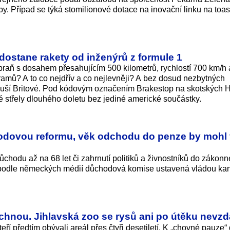
by. Případ se týká stomilionové dotace na inovační linku na toa
dostane rakety od inženýrů z formule 1
zbraň s dosahem přesahujícím 500 kilometrů, rychlostí 700 km/h 
ramů? A to co nejdřív a co nejlevněji? A bez dosud nezbytných
uší Britové. Pod kódovým označením Brakestop na skotských 
é střely dlouhého doletu bez jediné americké součástky.
dovou reformu, věk odchodu do penze by mohl 
hodu až na 68 let či zahrnutí politiků a živnostníků do zákon
podle německých médií důchodová komise ustavená vládou kan
hnou. Jihlavská zoo se rysů ani po útěku nevzd
teří předtím obývali areál přes čtyři desetiletí. K „chovné pauze“