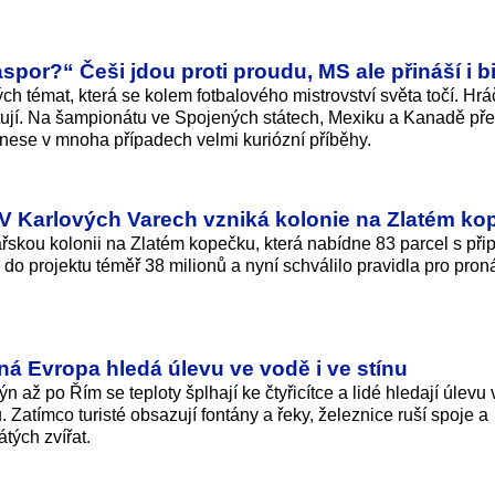
spor?“ Češi jdou proti proudu, MS ale přináší i b
ch témat, která se kolem fotbalového mistrovství světa točí. Hrá
tují. Na šampionátu ve Spojených státech, Mexiku a Kanadě pře
u nese v mnoha případech velmi kuriózní příběhy.
V Karlových Varech vzniká kolonie na Zlatém k
ářskou kolonii na Zlatém kopečku, která nabídne 83 parcel s při
o do projektu téměř 38 milionů a nyní schválilo pravidla pro pro
ná Evropa hledá úlevu ve vodě i ve stínu
 až po Řím se teploty šplhají ke čtyřicítce a lidé hledají úlevu
 Zatímco turisté obsazují fontány a řeky, železnice ruší spoje a
átých zvířat.