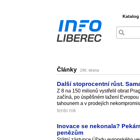
Katalog
Články
290. strana
Další stoprocentní růst. Sam
Z 8 na 150 milionů vystřelil obrat Prag
začíná, po úspěšném tažení Evropou
tahounem a v prodejích nekompromisně
tento rok
Inovace se nekonala? Pekárn
penězům
Státní zástupce Úřadu evropského ve