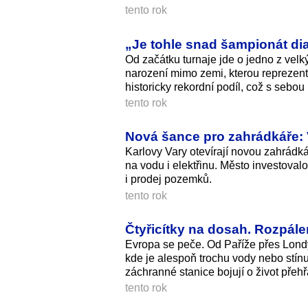
tento rok
„Je tohle snad šampionát dia
Od začátku turnaje jde o jedno z velký
narození mimo zemi, kterou reprezen
historicky rekordní podíl, což s sebo
tento rok
Nová šance pro zahrádkáře: 
Karlovy Vary otevírají novou zahrádk
na vodu i elektřinu. Město investoval
i prodej pozemků.
tento rok
Čtyřicítky na dosah. Rozpále
Evropa se peče. Od Paříže přes Londýn
kde je alespoň trochu vody nebo stínu.
záchranné stanice bojují o život přehř
tento rok