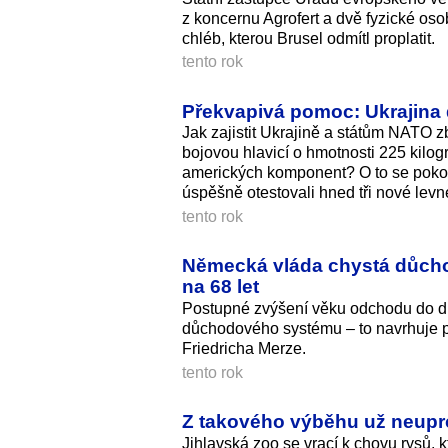
z koncernu Agrofert a dvě fyzické oso
chléb, kterou Brusel odmítl proplatit.
tento rok
Překvapivá pomoc: Ukrajina 
Jak zajistit Ukrajině a státům NATO 
bojovou hlavicí o hmotnosti 225 kilog
amerických komponent? O to se poko
úspěšně otestovali hned tři nové levn
tento rok
Německá vláda chystá důcho
na 68 let
Postupné zvýšení věku odchodu do důc
důchodového systému – to navrhuje 
Friedricha Merze.
tento rok
Z takového výběhu už neuprc
Jihlavská zoo se vrací k chovu rysů, k