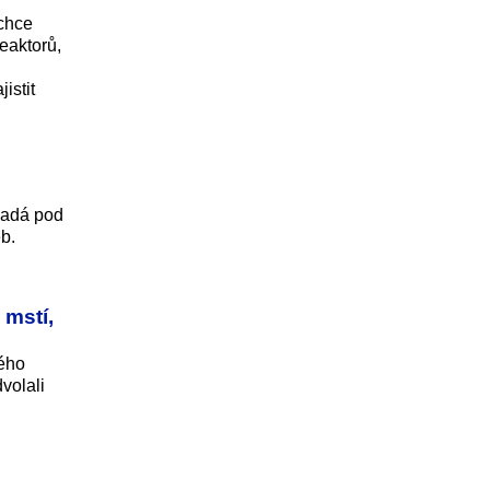
echce
eaktorů,
istit
padá pod
éb.
 mstí,
kého
volali