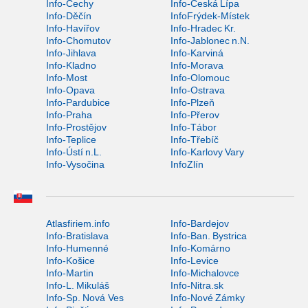
Info-Čechy
Info-Česká Lípa
Info-Děčín
InfoFrýdek-Místek
Info-Havířov
Info-Hradec Kr.
Info-Chomutov
Info-Jablonec n.N.
Info-Jihlava
Info-Karviná
Info-Kladno
Info-Morava
Info-Most
Info-Olomouc
Info-Opava
Info-Ostrava
Info-Pardubice
Info-Plzeň
Info-Praha
Info-Přerov
Info-Prostějov
Info-Tábor
Info-Teplice
Info-Třebíč
Info-Ústí n.L.
Info-Karlovy Vary
Info-Vysočina
InfoZlín
Atlasfiriem.info
Info-Bardejov
Info-Bratislava
Info-Ban. Bystrica
Info-Humenné
Info-Komárno
Info-Košice
Info-Levice
Info-Martin
Info-Michalovce
Info-L. Mikuláš
Info-Nitra.sk
Info-Sp. Nová Ves
Info-Nové Zámky