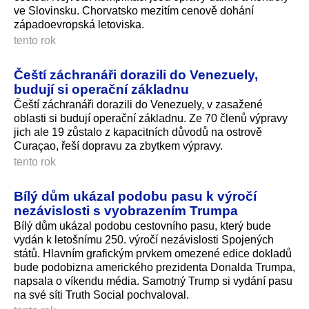
ve Slovinsku. Chorvatsko mezitím cenově dohání
západoevropská letoviska.
tento rok
Čeští záchranáři dorazili do Venezuely,
budují si operační základnu
Čeští záchranáři dorazili do Venezuely, v zasažené
oblasti si budují operační základnu. Ze 70 členů výpravy
jich ale 19 zůstalo z kapacitních důvodů na ostrově
Curaçao, řeší dopravu za zbytkem výpravy.
tento rok
Bílý dům ukázal podobu pasu k výročí
nezávislosti s vyobrazením Trumpa
Bílý dům ukázal podobu cestovního pasu, který bude
vydán k letošnímu 250. výročí nezávislosti Spojených
států. Hlavním grafickým prvkem omezené edice dokladů
bude podobizna amerického prezidenta Donalda Trumpa,
napsala o víkendu média. Samotný Trump si vydání pasu
na své síti Truth Social pochvaloval.