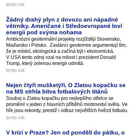
tento rok
Žádný drahý plyn z dovozu ani nápadné
větrníky. Američané i Středoevropané loví
energii pod svýma nohama
Ambiciózní geotermální projekty rozjíždějí Slovensko,
Maďarsko i Polsko. Zastánci geotermie argumentují tím,
že je místní, ekologická a začíná být i ekonomická.
V USA tento zdroj vzal na milost i prezident Donald
Trump, který zelenou energii odmítá.
tento rok
Nejen čtyři mušketýři. O Zlatou kopačku se
na MS strhla bitva fotbalových titánů
Souboj o Zlatou kopačku pro nejlepšího střelce se
proměnil v jeden z hlavních příběhů mistrovství světa. Ve
hře jsou rekordy, prestiž i odkaz největších hvězd fotbalu.
tento rok
V krizi v Praze? Jen od pondělí do pátku, o