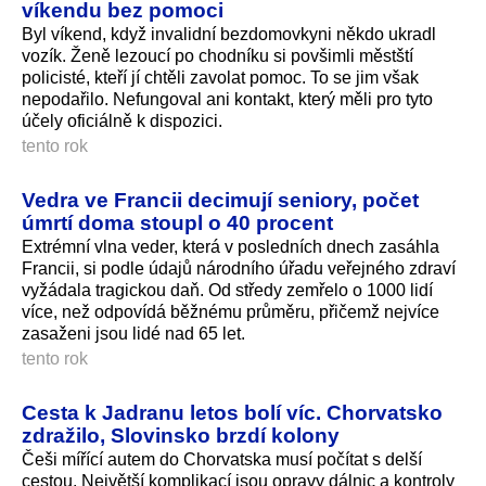
víkendu bez pomoci
Byl víkend, když invalidní bezdomovkyni někdo ukradl
vozík. Ženě lezoucí po chodníku si povšimli městští
policisté, kteří jí chtěli zavolat pomoc. To se jim však
nepodařilo. Nefungoval ani kontakt, který měli pro tyto
účely oficiálně k dispozici.
tento rok
Vedra ve Francii decimují seniory, počet
úmrtí doma stoupl o 40 procent
Extrémní vlna veder, která v posledních dnech zasáhla
Francii, si podle údajů národního úřadu veřejného zdraví
vyžádala tragickou daň. Od středy zemřelo o 1000 lidí
více, než odpovídá běžnému průměru, přičemž nejvíce
zasaženi jsou lidé nad 65 let.
tento rok
Cesta k Jadranu letos bolí víc. Chorvatsko
zdražilo, Slovinsko brzdí kolony
Češi mířící autem do Chorvatska musí počítat s delší
cestou. Největší komplikací jsou opravy dálnic a kontroly