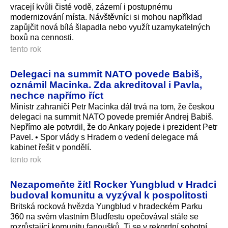
vracejí kvůli čisté vodě, zázemí i postupnému
modernizování místa. Návštěvníci si mohou například
zapůjčit nová bílá šlapadla nebo využít uzamykatelných
boxů na cennosti.
tento rok
Delegaci na summit NATO povede Babiš,
oznámil Macinka. Zda akreditoval i Pavla,
nechce napřímo říct
Ministr zahraničí Petr Macinka dál trvá na tom, že českou
delegaci na summit NATO povede premiér Andrej Babiš.
Nepřímo ale potvrdil, že do Ankary pojede i prezident Petr
Pavel. • Spor vlády s Hradem o vedení delegace má
kabinet řešit v pondělí.
tento rok
Nezapomeňte žít! Rocker Yungblud v Hradci
budoval komunitu a vyzýval k pospolitosti
Britská rocková hvězda Yungblud v hradeckém Parku
360 na svém vlastním Bludfestu opečovával stále se
rozrůstající komunitu fanoušků. Ti se v rekordní sobotní