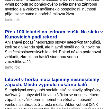
výhni ponořili do pohádkového světa plného záhrobní
mytologie a velkých myšlenek o pospolitosti, nutnosti
přijetí sebe sama a potřebě milovat život.
tento rok
Přes 100 letadel na jednom letišti. Na sletu v
Kunovicích padl rekord
Ani žhavé počasí neodradilo stovky leteckých fanoušků,
kteří se o víkendu sjeli, ale hlavně sletěli do Kunovic na
Slet československých letadel. Pokud někdo potřeboval
zchladit, zkropili ho hasiči studenou vodou
z rozstřikovačů.
tento rok
Litovel v horku mučí tajemný nesnesitelný
zápach. Město vypnulo sušárnu kalů
S tropickými vedry opět sociální sítě zaplavily příspěvky
naštvaných obyvatel Litovle o šířícím se nesnesitelném
zápachu, kvůli kterému nemohou větrat ani posedět
venku na zahradě. Starosta města Viktor Kohout (SNK