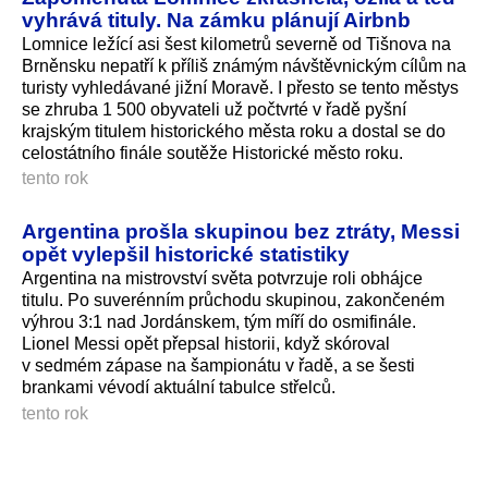
vyhrává tituly. Na zámku plánují Airbnb
Lomnice ležící asi šest kilometrů severně od Tišnova na
Brněnsku nepatří k příliš známým návštěvnickým cílům na
turisty vyhledávané jižní Moravě. I přesto se tento městys
se zhruba 1 500 obyvateli už počtvrté v řadě pyšní
krajským titulem historického města roku a dostal se do
celostátního finále soutěže Historické město roku.
tento rok
Argentina prošla skupinou bez ztráty, Messi
opět vylepšil historické statistiky
Argentina na mistrovství světa potvrzuje roli obhájce
titulu. Po suverénním průchodu skupinou, zakončeném
výhrou 3:1 nad Jordánskem, tým míří do osmifinále.
Lionel Messi opět přepsal historii, když skóroval
v sedmém zápase na šampionátu v řadě, a se šesti
brankami vévodí aktuální tabulce střelců.
tento rok