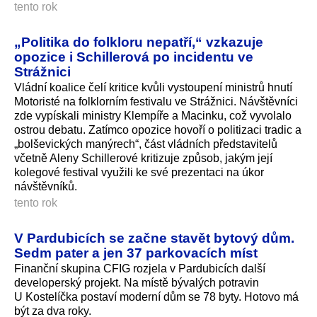
tento rok
„Politika do folkloru nepatří,“ vzkazuje
opozice i Schillerová po incidentu ve
Strážnici
Vládní koalice čelí kritice kvůli vystoupení ministrů hnutí
Motoristé na folklorním festivalu ve Strážnici. Návštěvníci
zde vypískali ministry Klempíře a Macinku, což vyvolalo
ostrou debatu. Zatímco opozice hovoří o politizaci tradic a
„bolševických manýrech“, část vládních představitelů
včetně Aleny Schillerové kritizuje způsob, jakým její
kolegové festival využili ke své prezentaci na úkor
návštěvníků.
tento rok
V Pardubicích se začne stavět bytový dům.
Sedm pater a jen 37 parkovacích míst
Finanční skupina CFIG rozjela v Pardubicích další
developerský projekt. Na místě bývalých potravin
U Kostelíčka postaví moderní dům se 78 byty. Hotovo má
být za dva roky.