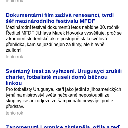
tento rok
Dokumentární film zažívá renesanci, tvrdí
šéf mezinárodního festivalu MFDF
Mezinárodní festival dokumentů letos nabídne 30. ročník.
Ředitel MFDF Ji.hlava Marek Hovorka vysvětluje, proč se
z komorní studentské akce postupně stala světová
přehlídka, kam se jezdí nejen za filmy, ale hlavně
za lidmi.
tento rok
Svérázný trest za vyřazení. Uruguayci zrušili
charter, fotbalisté museli domů běžnou
linkou
Pro fotbalisty Uruguaye, kteří jako jediní z jihoamerických
týmů na mistrovství světa nečekaně nepostoupili ze
skupiny, se ani odjezd ze šampionátu nevyvíjel podle
představ.
tento rok
Zapomenutá Lomnice zkrásněla, ožila a teď