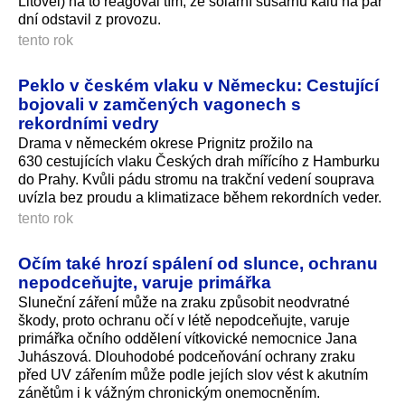
Litovel) na to reagoval tím, že solární sušárnu kalů na pár
dní odstavil z provozu.
tento rok
Peklo v českém vlaku v Německu: Cestující
bojovali v zamčených vagonech s
rekordními vedry
Drama v německém okrese Prignitz prožilo na
630 cestujících vlaku Českých drah mířícího z Hamburku
do Prahy. Kvůli pádu stromu na trakční vedení souprava
uvízla bez proudu a klimatizace během rekordních veder.
tento rok
Očím také hrozí spálení od slunce, ochranu
nepodceňujte, varuje primářka
Sluneční záření může na zraku způsobit neodvratné
škody, proto ochranu očí v létě nepodceňujte, varuje
primářka očního oddělení vítkovické nemocnice Jana
Juhászová. Dlouhodobé podceňování ochrany zraku
před UV zářením může podle jejích slov vést k akutním
zánětům i k vážným chronickým onemocněním.