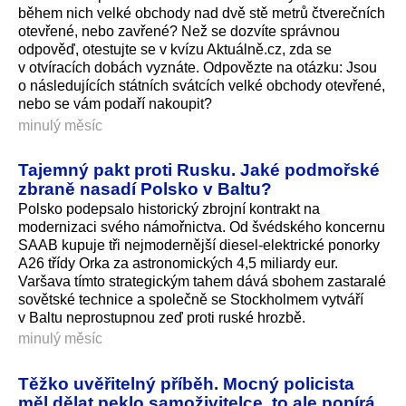
během nich velké obchody nad dvě stě metrů čtverečních
otevřené, nebo zavřené? Než se dozvíte správnou
odpověď, otestujte se v kvízu Aktuálně.cz, zda se
v otvíracích dobách vyznáte. Odpovězte na otázku: Jsou
o následujících státních svátcích velké obchody otevřené,
nebo se vám podaří nakoupit?
minulý měsíc
Tajemný pakt proti Rusku. Jaké podmořské
zbraně nasadí Polsko v Baltu?
Polsko podepsalo historický zbrojní kontrakt na
modernizaci svého námořnictva. Od švédského koncernu
SAAB kupuje tři nejmodernější diesel-elektrické ponorky
A26 třídy Orka za astronomických 4,5 miliardy eur.
Varšava tímto strategickým tahem dává sbohem zastaralé
sovětské technice a společně se Stockholmem vytváří
v Baltu neprostupnou zeď proti ruské hrozbě.
minulý měsíc
Těžko uvěřitelný příběh. Mocný policista
měl dělat peklo samoživitelce, to ale popírá