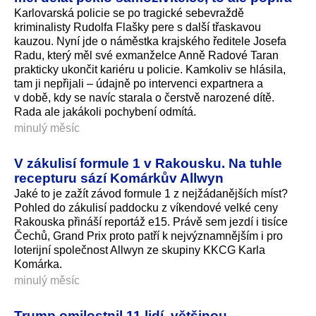
Karlovarská policie se po tragické sebevraždě
kriminalisty Rudolfa Flašky pere s další třaskavou
kauzou. Nyní jde o náměstka krajského ředitele Josefa
Radu, který měl své exmanželce Anně Radové Taran
prakticky ukončit kariéru u policie. Kamkoliv se hlásila,
tam ji nepřijali – údajně po intervenci expartnera a
v době, kdy se navíc starala o čerstvě narozené dítě.
Rada ale jakákoli pochybení odmítá.
minulý měsíc
V zákulisí formule 1 v Rakousku. Na tuhle
recepturu sází Komárkův Allwyn
Jaké to je zažít závod formule 1 z nejžádanějších míst?
Pohled do zákulisí paddocku z víkendové velké ceny
Rakouska přináší reportáž e15. Právě sem jezdí i tisíce
Čechů, Grand Prix proto patří k nejvýznamnějším i pro
loterijní společnost Allwyn ze skupiny KKCG Karla
Komárka.
minulý měsíc
Trump omilostnil 11 lidí, většinou