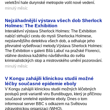
veletržní hale durynské metropole volit nové vedení.
minulý měsíc
Nejzáhadnější výstava všech dob Sherlock
Holmes: The Exhibition
Interaktivní výstava Sherlock Holmes: The Exhibition
nabízí strhující cestu do mysli Sherlocka Holmese,
nejslavnějšího detektiva všech dob, a odhaluje jeho
převratné vyšetřovací metody.Výstava Sherlock Holmes:
The Exhibition v galerii Bílá Labuť na pražské Florenci,
vtáhne doslova každého návštěvníka do světa
kriminalistických stop a mistrovského umění pozorování.
minulý měsíc
V Kongu zahájili klinickou studii možné
léčby současné epidemie eboly
V Kongu zahájili klinickou studii možných léčebných
postupů proti variantě viru Bundibugyo, který je příčinou
současné smrtelné epidemie eboly. Dnes o tom
informoval server BBC s odkazem na Světovou
zdravotnickou organizaci (WHO).