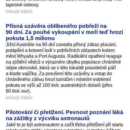
tajemné ostrovy.
minulý měsíc
Přísná uzávěra oblíbeného pobřeží na
90 dní. Za pouhé vykoupání v moři teď hrozí
pokuta 1,5 milionu
Jižní Austrálie na 90 dní zavedla přísný zákaz plavání,
potápění a kotvení lodí v pobřežních oblastech kolem
měst Whyalla a Port Augusta. Radikální opatření reaguje
na zjištění vědců o výrazném úbytku populace chráněné
sépie obrovské, která se v této lokalitě pravidelně páří
a klade vajíčka. Za porušení této uzávěry a vstup do
chráněného zálivu hrozí turistům i místním extrémní
pokuta ve výši až 100 tisíc australských dolarů (přes
60 tisíc eur).
minulý měsíc
Pilotování či přetížení. Pevnost poznání láká
na zážitky z výcviku astronautů
Jaké to je být astronautem a zažít třeba přetížení při startu