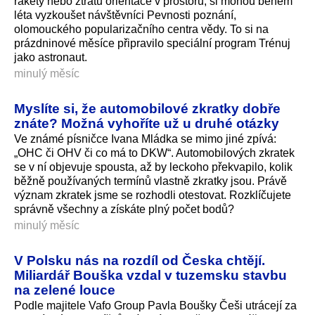
rakety nebo ztrátu orientace v prostoru, si mohou během
léta vyzkoušet návštěvníci Pevnosti poznání,
olomouckého popularizačního centra vědy. To si na
prázdninové měsíce připravilo speciální program Trénuj
jako astronaut.
minulý měsíc
Myslíte si, že automobilové zkratky dobře
znáte? Možná vyhoříte už u druhé otázky
Ve známé písničce Ivana Mládka se mimo jiné zpívá:
„OHC či OHV či co má to DKW“. Automobilových zkratek
se v ní objevuje spousta, až by leckoho překvapilo, kolik
běžně používaných termínů vlastně zkratky jsou. Právě
význam zkratek jsme se rozhodli otestovat. Rozklíčujete
správně všechny a získáte plný počet bodů?
minulý měsíc
V Polsku nás na rozdíl od Česka chtějí.
Miliardář Bouška vzdal v tuzemsku stavbu
na zelené louce
Podle majitele Vafo Group Pavla Boušky Češi utrácejí za