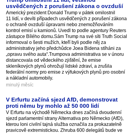
usvědčených z porušení zákona o ovzduší
Americký prezident Donald Trump v pátek omilostnil
11 lidí, v devíti případech usvědčených z porušení zákona
o ochraně ovzduší úpravami nebo znemožňováním
kontrol emisí u kamionů. Uvedl to podle agentury Reuters
zástupce Bílého domu.Sám Trump na své síti Truth Social
informoval o šesti mužích, kteří byli podle něj za
administrativy jeho předchůdce Joea Bidena stíháni za
„opravu svého auta“.Trumpova administrativa se v únoru
distancovala od vědeckého zjištění, že emise
skleníkových plynů ohrožují lidské zdraví, a zrušila
federální normy pro emise z výfukových plynů pro osobní
a nákladní automobily.
minulý měsíc
V Erfurtu začíná sjezd AfD, demonstrovat
proti němu by mohlo až 50 000 lidí
V Erfurtu na východě Německa dnes začíná dvoudenní
sjezd parlamentní strany Alternativa pro Německo (AfD),
kterou loni civilní tajná služba označila za prokazatelně
pravicově extremistickou. Zhruba 600 delegátů bude ve