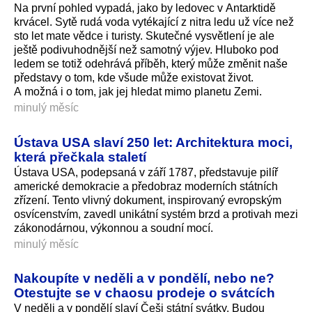
Na první pohled vypadá, jako by ledovec v Antarktidě
krvácel. Sytě rudá voda vytékající z nitra ledu už více než
sto let mate vědce i turisty. Skutečné vysvětlení je ale
ještě podivuhodnější než samotný výjev. Hluboko pod
ledem se totiž odehrává příběh, který může změnit naše
představy o tom, kde všude může existovat život.
A možná i o tom, jak jej hledat mimo planetu Zemi.
minulý měsíc
Ústava USA slaví 250 let: Architektura moci,
která přečkala staletí
Ústava USA, podepsaná v září 1787, představuje pilíř
americké demokracie a předobraz moderních státních
zřízení. Tento vlivný dokument, inspirovaný evropským
osvícenstvím, zavedl unikátní systém brzd a protivah mezi
zákonodárnou, výkonnou a soudní mocí.
minulý měsíc
Nakoupíte v neděli a v pondělí, nebo ne?
Otestujte se v chaosu prodeje o svátcích
V neděli a v pondělí slaví Češi státní svátky. Budou