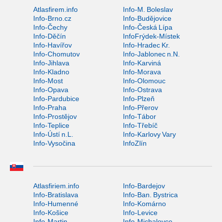
Atlasfirem.info
Info-M. Boleslav
Info-Brno.cz
Info-Budějovice
Info-Čechy
Info-Česká Lípa
Info-Děčín
InfoFrýdek-Místek
Info-Havířov
Info-Hradec Kr.
Info-Chomutov
Info-Jablonec n.N.
Info-Jihlava
Info-Karviná
Info-Kladno
Info-Morava
Info-Most
Info-Olomouc
Info-Opava
Info-Ostrava
Info-Pardubice
Info-Plzeň
Info-Praha
Info-Přerov
Info-Prostějov
Info-Tábor
Info-Teplice
Info-Třebíč
Info-Ústí n.L.
Info-Karlovy Vary
Info-Vysočina
InfoZlín
Atlasfiriem.info
Info-Bardejov
Info-Bratislava
Info-Ban. Bystrica
Info-Humenné
Info-Komárno
Info-Košice
Info-Levice
Info-Martin
Info-Michalovce