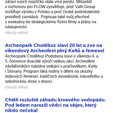
zdraví svých mazlíčků stále více peněz. Miliardář
v rozhovoru pro FLOW vysvětluje, proč Vafo Group
rozšiřuje výrobu v Polsku a proč české podnikatelské
prostředí zaostává. Popisuje také svůj přechod
z exekutivy ke strategickému řízení firmy a plány na
nástupnictví.
minulý měsíc
Archeopark Chotěbuz slaví 20 let a zve na
víkendový Archeofest plný Keltů a řemesel
Archeopark Chotěbuz-Podobora slaví o víkendu 4. a
5. července dvacáté výročí velkou akcí. Archeofest
návštěvníkům nabídne setkání s pračlověkem, Kelty
i Slovany. Program láká rodiny s dětmi na ukázky
dobových řemesel, tradičních dovedností, lukostřelbu a
sokolnickou show s dravci.
minulý měsíc
Chtěli rozluštit záhadu krvavého vodopádu.
Pod ledem narazili vědci na objev, který
nikdo nečekal