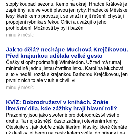
stoply koupací sezonu. Kemp na okraji Hradce Králové je
zaplněný, ale ve vodě plavou jen ryby. Hradecké Městské
lesy, které kemp provozují, se snaží najít řešení: chystají
propojení rybníka s řekou Orlicí a uvažují o jeho
prohloubení. Možností by byl i bazén.
minulý měsíc
Jak to dělá? nechápe Muchová Krejčíkovou.
Před krajankou udělala velké gesto
Češky si opět podmaňují Wimbledon. Už teď má turnaj
minimálně jednu jistou čtvrtfinalistku. Karolína Muchová
si to v neděli rozdá s krajankou Barborou Krejčíkovou, jen
první z nich to ale v tuhle chvíli ví.
minulý měsíc
KVÍZ: Dobrodružství v knihách. Znáte
literární díla, kde zážitky hrají hlavní roli?
Prázdniny jsou jako stvořené pro dobrodružství všeho
druhu. Ta nejkrásnější často začínají otevřením knihy.
Otestujte si, jak dobře znáte literární klasiky, které čtenáře
už desítky let berou na cesty kolem světa, do přírody i na