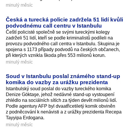
minulý měsíc
Česká a turecká policie zadržela 51 lidí kvůli
podvodnému call centru v Istanbulu
Čeští policisté společně se svými tureckými kolegy
zadrželi 51 lidí, kteří se podle kriminalistů podíleli na
provozu podvodného call centra v Istanbulu. Skupina je
spojena s 1173 případy podvodů na českých občanech,
při kterých vznikla škoda přes 553 milionů korun.
minulý měsíc
Soud v Istanbulu poslal známého stand-up
komika do vazby za urážku prezidenta
Istanbulský soud poslal do vazby tureckého komika
Denize Göktaşe, jehož nedávné stand-up vystoupení
zhlédlo na sociálních sítích za týden devět milionů lidí.
Podle agentury AFP byl dvaatřicetiletý komik obviněn
z podněcování k nenávisti a z urážky prezidenta Recepa
Tayyipa Erdogana.
minulý měsíc